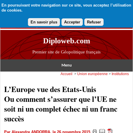
En poursuivant votre navigation sur ce site, vous acceptez l’utilisation
de cookies.
En savoir plus
Accepter
Refuser
Diploweb.com
Premier site de Géopolitique français
Menu
Accueil
>
Union européenne
>
Institutions
L’Europe vue des Etats-Unis
Ou comment s’assurer que l’UE ne
soit ni un complet échec ni un franc
succès
Par
Alexandre ANDORRA
, le 26 novembre 2015