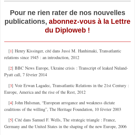
Pour ne rien rater de nos nouvelles
publications,
abonnez-vous à la Lettre
du Diploweb !
[
]
Henry Kissinger, cité dans Jussi M. Hanhimaki, Transatlantic
1
relations since 1945 : an introduction, 2012
[
]
BBC News Europe, Ukraine crisis : Transcript of leaked Nuland-
2
Pyatt call, 7 février 2014
[
]
Voir Erwan Lagadec, Transatlantic Relations in the 21st Century :
3
Europe, America and the rise of the Rest, 2012
[
]
John Hulsman, “European arrogance and weakness dictate
4
coalitions of the willing”, The Heritage Foundation, 10 février 2003
[
]
Cité dans Samuel F. Wells, The strategic triangle : France,
5
Germany and the United States in the shaping of the new Europe, 2006