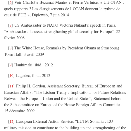
[
]
Voir Charlotte Bezamat-Mantes et Pierre Verluise, « UE-OTAN :
6
quels rapports ? Les élargissements de l’OTAN donnent le rythme de
ceux de l’UE », Diploweb, 7 juin 2014
[
]
US Ambassador to NATO Victoria Nuland’s speech in Paris,
7
“Ambassador discusses strengthening global security for Europe”, 22
février 2008
[
]
The White House, Remarks by President Obama at Strasbourg
8
Town Hall, 3 avril 2009
[
]
Hanhimaki, ibid., 2012
9
[
]
Lagadec, ibid., 2012
10
[
]
Philip H. Gordon, Assistant Secretary, Bureau of European and
11
Eurasian Affairs, “The Lisbon Treaty : Implications for Future Relations
Between the European Union and the United States”, Statement before
the Subcommittee on Europe of the House Foreign Affairs Committee,
15 décembre 2009
[
]
European External Action Service, “EUTM Somalia : EU
12
military mission to contribute to the building up and strengthening of the