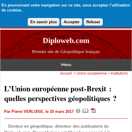
En poursuivant votre navigation sur ce site, vous acceptez l’utilisation
de cookies.
En savoir plus
Accepter
Refuser
Diploweb.com
Premier site de Géopolitique français
Menu
Accueil
>
Union européenne
>
Institutions
L’Union européenne post-Brexit :
quelles perspectives géopolitiques ?
Par
Pierre VERLUISE
, le 10 mars 2017
Docteur en géopolitique, directeur des publications du