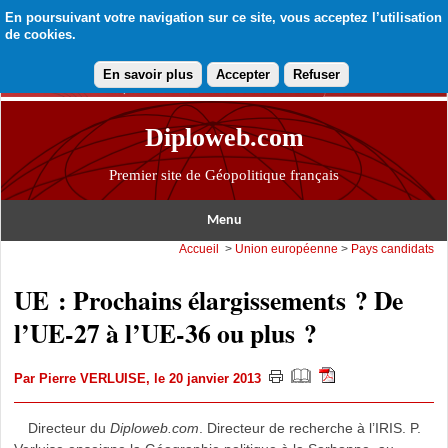
En poursuivant votre navigation sur ce site, vous acceptez l’utilisation
de cookies.
En savoir plus
Accepter
Refuser
Diploweb.com
Premier site de Géopolitique français
Menu
Accueil
>
Union européenne
>
Pays candidats
UE : Prochains élargissements ? De
l’UE-27 à l’UE-36 ou plus ?
Par
Pierre VERLUISE
, le 20 janvier 2013
Directeur du
Diploweb.com
. Directeur de recherche à l’IRIS. P.