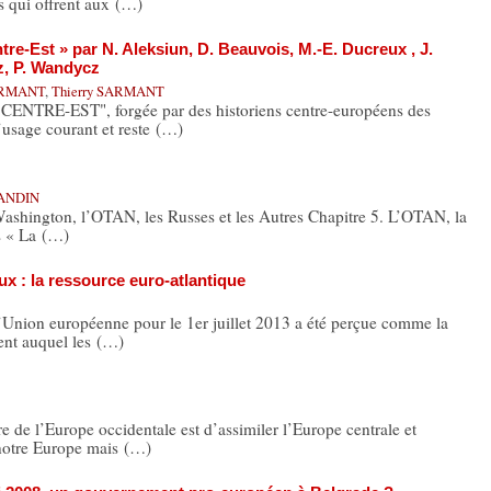
 qui offrent aux (…)
tre-Est » par N. Aleksiun, D. Beauvois, M.-E. Ducreux , J.
, P. Wandycz
SARMANT
,
Thierry SARMANT
RE-EST", forgée par des historiens centre-européens des
’usage courant et reste (…)
RANDIN
 Washington, l’OTAN, les Russes et les Autres Chapitre 5. L’OTAN, la
s « La (…)
 : la ressource euro-atlantique
Union européenne pour le 1er juillet 2013 a été perçue comme la
ent auquel les (…)
de l’Europe occidentale est d’assimiler l’Europe centrale et
e notre Europe mais (…)