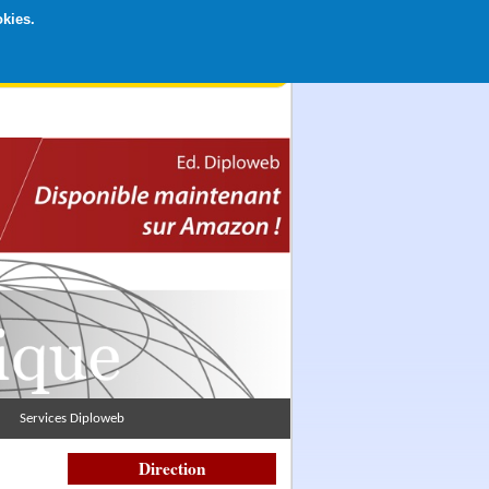
okies.
rticipation libre par CB ou Paypal, Merci !
Services Diploweb
Direction