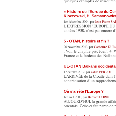
quelques exemples de ressources
« Histoire de l’Europe du Cen
Kloczowski, H. Samsonowicz
1er décembre 2004, par
Jean-Pierre 
L’EXPRESSION "EUROPE DU CENT
années 1930, n’est pas encore d
5 - OTAN, histoire et fin ?
26 novembre 2013, par
Catherine DU
. Voir le chapitre précédent, 4.
France et le fardeau des Balkan
UE-OTAN Balkans occidentaux
17 octobre 2012, par
Odile PERROT
L’ARRIVÉE de la Croatie dans l’
concrétisation d’un rapprochem
Où s’arrête l’Europe ?
1er août 2000, par
Bernard DORIN
AUJOURD’HUI, la grande affaire 
orientale. Celle-ci fait partie d