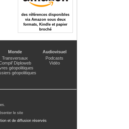
des références disponibles
via Amazon sous deux
formats, Kindle et papier
broché
Monde
Audiovisuel
Transversaux
Podcasts
Compil’ Diploweb
Vidéo
vres géopolitiques
siers géopolitiques
les
.
ésenter le site
ion et de diffusion réservés