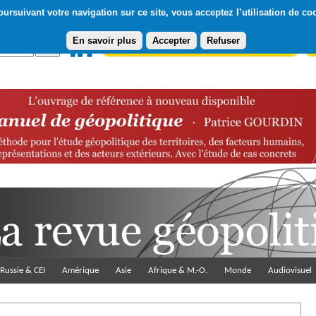
ursuivant votre navigation sur ce site, vous acceptez l’utilisation de co
En savoir plus
Accepter
Refuser
Abonnement gratuit à la Lettre du Diploweb
Pa
Russie & CEI
Amérique
Asie
Afrique & M.-O.
Monde
Audiovisuel