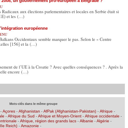
ai 2008, un gouvernement pro-européen à Belgrade ?
NU
adicaux aux élections parlementaires et locales en Serbie était si
.E) et les (…)
l’intégration européenne
HENU
Balkans Occidentaux semble marquer le pas. Selon le « Centre
elles [156] et la (…)
ment de l’UE à la Croatie ? Avec quelles conséquences ? . Après la
-elle encore (…)
Mots-clés dans le même groupe
-
Açores
-
Afghanistan
-
AfPak (Afghanistan-Pakistan)
-
Afrique
-
ale
-
Afrique du Sud
-
Afrique et Moyen-Orient
-
Afrique occidentale
-
entrionale
-
Afrique, région des grands lacs
-
Albanie
-
Algérie
-
IIe Reich)
-
Amazonie
-