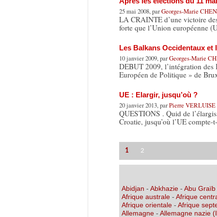
Après les élections du 11 m
25 mai 2008, par
Georges-Marie CHE
LA CRAINTE d’une victoire des R
forte que l’Union européenne (U
Les Balkans Occidentaux et 
10 janvier 2009, par
Georges-Marie C
DEBUT 2009, l’intégration des 
Européen de Politique » de Brux
UE : Elargir, jusqu’où ?
20 janvier 2013, par
Pierre VERLUISE
QUESTIONS . Quid de l’élargisse
Croatie, jusqu’où l’UE compte-t
1
2
Abidjan
-
Abkhazie
-
Abu Graïb
Afrique australe
-
Afrique centr
Afrique orientale
-
Afrique sept
Allemagne
-
Allemagne nazie (I