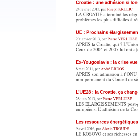
Croatie : une adhésion si lo
24 février 2013, par
Joseph KRULIC
LA CROATIE a terminé les négoc
problèmes les plus difficiles à r
UE : Prochains élargissement
20 janvier 2013, par
Pierre VERLUISE
APRES la Croatie, qui ? L’Union
Ceux de 2004 et 2007 lui ont a
Ex-Yougoslavie : la crise vue
8 mai 2011, par
André ERDOS
APRES son admission à l’ONU e
non-permanent du Conseil de sé
L’UE28 : la Croatie, ça chang
28 juin 2013, par
Pierre VERLUISE
LES ELARGISSEMENTS post-guerr
européens. L’adhésion de la Cro
Les ressources énergétiques
9 avril 2016, par
Alexis TROUDE
LE KOSOVO et ses richesses en li