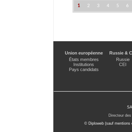
1
2
3
4
5
6
Union européenne
Russie & C
États membres
Russie
Institutions
CEI
Pays candidats
SA
Directeur des 
© Diploweb (sauf mentions c