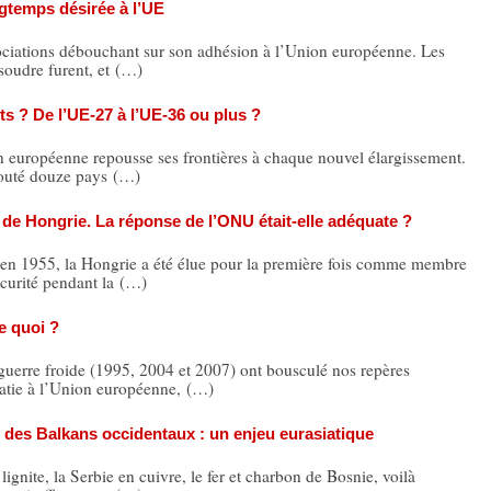
ngtemps désirée à l’UE
iations débouchant sur son adhésion à l’Union européenne. Les
ésoudre furent, et (…)
s ? De l’UE-27 à l’UE-36 ou plus ?
 européenne repousse ses frontières à chaque nouvel élargissement.
jouté douze pays (…)
 de Hongrie. La réponse de l’ONU était-elle adéquate ?
n 1955, la Hongrie a été élue pour la première fois comme membre
curité pendant la (…)
e quoi ?
e froide (1995, 2004 et 2007) ont bousculé nos repères
atie à l’Union européenne, (…)
 des Balkans occidentaux : un enjeu eurasiatique
gnite, la Serbie en cuivre, le fer et charbon de Bosnie, voilà