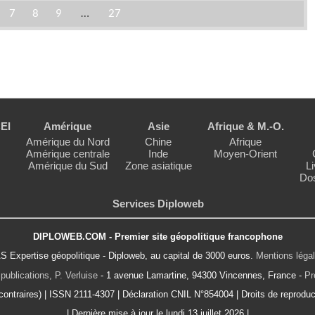
7
8
9
…
27
EI
Amérique
Asie
Afrique & M.-O.
Amérique du Nord
Chine
Afrique
Amérique centrale
Inde
Moyen-Orient
Amérique du Sud
Zone asiatique
Li
Dos
Services Diploweb
DIPLOWEB.COM - Premier site géopolitique francophone
S Expertise géopolitique - Diploweb, au capital de 3000 euros.
Mentions léga
publications, P. Verluise
- 1 avenue Lamartine, 94300 Vincennes, France -
Pr
ontraires) | ISSN 2111-4307 | Déclaration CNIL N°854004 | Droits de reproduct
| Dernière mise à jour le lundi 13 juillet 2026 |