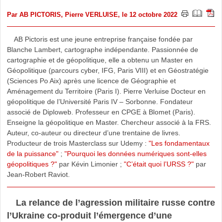
Par
AB PICTORIS
,
Pierre VERLUISE
, le 12 octobre 2022
AB Pictoris est une jeune entreprise française fondée par
Blanche Lambert, cartographe indépendante. Passionnée de
cartographie et de géopolitique, elle a obtenu un Master en
Géopolitique (parcours cyber, IFG, Paris VIII) et en Géostratégie
(Sciences Po Aix) après une licence de Géographie et
Aménagement du Territoire (Paris I). Pierre Verluise Docteur en
géopolitique de l’Université Paris IV – Sorbonne. Fondateur
associé de Diploweb. Professeur en CPGE à Blomet (Paris).
Enseigne la géopolitique en Master. Chercheur associé à la FRS.
Auteur, co-auteur ou directeur d’une trentaine de livres.
Producteur de trois Masterclass sur Udemy :
"Les fondamentaux
de la puissance"
;
"Pourquoi les données numériques sont-elles
géopolitiques ?"
par Kévin Limonier ;
"C’était quoi l’URSS ?"
par
Jean-Robert Raviot.
La relance de l’agression militaire russe contre
l’Ukraine co-produit l’émergence d’une