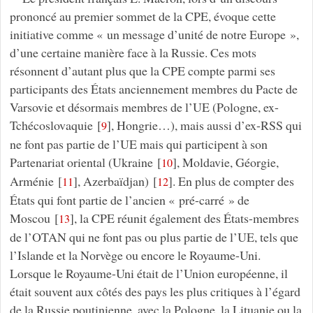
prononcé au premier sommet de la CPE, évoque cette
initiative comme « un message d’unité de notre Europe »,
d’une certaine manière face à la Russie. Ces mots
résonnent d’autant plus que la CPE compte parmi ses
participants des États anciennement membres du Pacte de
Varsovie et désormais membres de l’UE (Pologne, ex-
Tchécoslovaquie
[
]
, Hongrie…), mais aussi d’ex-RSS qui
9
ne font pas partie de l’UE mais qui participent à son
Partenariat oriental (Ukraine
[
]
, Moldavie, Géorgie,
10
Arménie
[
]
, Azerbaïdjan)
[
]
. En plus de compter des
11
12
États qui font partie de l’ancien « pré-carré » de
Moscou
[
]
, la CPE réunit également des États-membres
13
de l’OTAN qui ne font pas ou plus partie de l’UE, tels que
l’Islande et la Norvège ou encore le Royaume-Uni.
Lorsque le Royaume-Uni était de l’Union européenne, il
était souvent aux côtés des pays les plus critiques à l’égard
de la Russie poutinienne, avec la Pologne, la Lituanie ou la