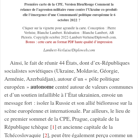
Première carte de la CPE. Version Bleu/Rouge Comment la
relance de l’agression militaire russe contre l’Ukraine co-produit-
elle l’émergence d’une Communauté politique européenne le 6
octobre 2022 ?
Cliquer sur la vignette pour agrandir la carte. Conception : Pierre
Verluise, Blanche Lambert. Réalisation : Blanche Lambert, AB
Pictoris. Copyright octobre 2022-Lambert-Verluise/Diploweb.com.
Bonus : cette carte au format PDF haute qualité d’impression
Lambert-Verluise/Diploweb.com
Ainsi, le fait de réunir 44 États, dont d’ex-Républiques
socialistes soviétiques (Ukraine, Moldavie, Géorgie,
Arménie, Azerbaïdjan), autour d’un « pôle politique
autonome
européen »
centré autour de valeurs communes
et d’un soutien infaillible à l’État ukrainien, envoie un
message fort : isoler la Russie et son allié biélorusse sur la
scène européenne et internationale. Par ailleurs, le lieu de
ce premier sommet de la CPE, Prague, capitale de la
République tchèque
[
]
et ancienne capitale de la
1
Tchécoslovaquie
[
]
, peut être également perçu comme un
2