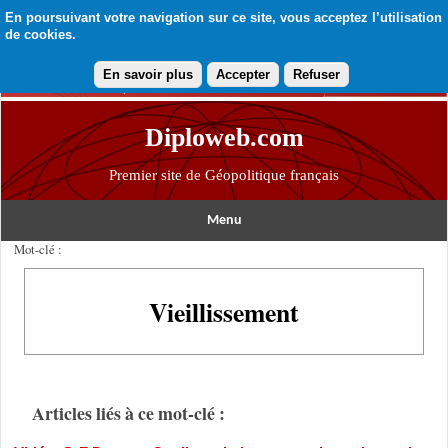
En poursuivant votre navigation sur ce site, vous acceptez l’utilisation
de cookies.
En savoir plus
Accepter
Refuser
Diploweb.com
Premier site de Géopolitique français
Menu
Mot-clé :
Vieillissement
Articles liés à ce mot-clé :