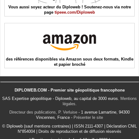
Vous aussi soyez acteur du Diploweb ! Soutenez-nous via notre
page
tipeee.com/Diploweb
des références disponibles via Amazon sous deux formats, Kindle
et papier broché
DIPLOWEB.COM - Premier site géopolitique francophone
SAS Expertise géopolitique - Diploweb, au capital de 3000 euros.
Mentions
légales
.
Directeur des publications, P. Verluise
- 1 avenue Lamartine, 94300
Vincennes, France -
Présenter le site
© Diploweb (sauf mentions contraires) | ISSN 2111-4307 | Déclaration CNIL
N°854004 | Droits de reproduction et de diffusion réservés