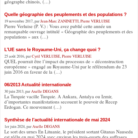
géographe chinois, (…)
Quelle géographie des peuplements et des populations ?
19 novembre 2017, par
Jean-Marc ZANINETTI
,
Pierre VERLUISE
Pierre Verluise (P. V.) : Vous avez publié cette année un
remarquable ouvrage intitulé « Géographie des peuplements et des
populations » aux (…)
L’UE sans le Royaume-Uni, ça change quoi ?
25 août 2016, par
Cyril VERLUISE
,
Pierre VERLUISE
QUEL pourrait être l’impact du processus de « déconstruction
européenne » engagé au Royaume-Uni par le référendum du 23
juin 2016 en faveur de la (…)
06/2013 Actualité internationale
30 juin 2013, par
Axelle DEGANS
La Turquie vacille Turquie. A Ankara, Antalya ou Izmir,
d’importantes manifestations secouent le pouvoir de Recep
Erdogan. Ce mouvement (…)
Synthèse de l’actualité internationale de mai 2024
1er juin 2024, par
Axelle DEGANS
Le sort des urnes En Lituanie, le président sortant Gitanas Nauseda
est réélu en mai 2024 avec environ les trois-quarts des suffrages