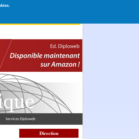
okies.
rticipation libre par CB ou Paypal, Merci !
Services Diploweb
Direction