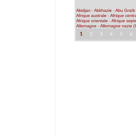
Abidjan
-
Abkhazie
-
Abu Graïb
Afrique australe
-
Afrique centr
Afrique orientale
-
Afrique sept
Allemagne
-
Allemagne nazie (I
1
2
3
4
5
6