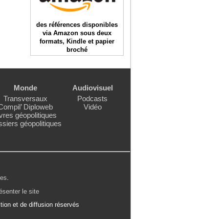
des références disponibles
via Amazon sous deux
formats, Kindle et papier
broché
Monde
Audiovisuel
Transversaux
Podcasts
Compil’ Diploweb
Vidéo
vres géopolitiques
siers géopolitiques
les
.
ésenter le site
ion et de diffusion réservés