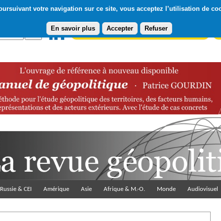
ursuivant votre navigation sur ce site, vous acceptez l’utilisation de co
En savoir plus
Accepter
Refuser
Abonnement gratuit à la Lettre du Diploweb
Pa
Russie & CEI
Amérique
Asie
Afrique & M.-O.
Monde
Audiovisuel