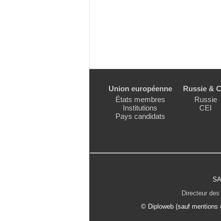
Union européenne
Russie & C
États membres
Russie
Institutions
CEI
Pays candidats
SA
Directeur des 
© Diploweb (sauf mentions c