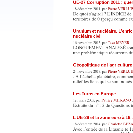
UE-27 Corruption 2011 : quel
18 décembre 2011, par
Pierre VERLUI
De quoi s’agit-il ? L’INDICE de 
territoires de 0 (perçu comme 
Uranium et nucléaire. L’enri
nucléaire civil
16 novembre 2013, par
Teva MEYER
LONGUEMENT ANALYSÉ sous l’ang
une problématique récurrente 
Géopolitique de l’agriculture
24 novembre 2013, par
Pierre VERLUI
. A l’échelle planétaire, commen
relief les liens qui se sont noué
Les Turcs en Europe
1er mars 2005, par
Patrice MITRANO
Extraite du n° 12 de Questions i
L’UE-28 et la zone euro à 19..
18 décembre 2014, par
Charlotte BE
Avec l’entrée de la Lituanie le 