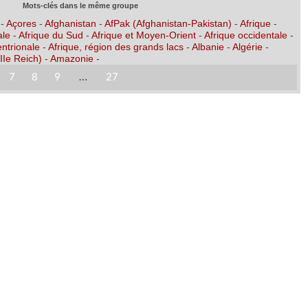
Mots-clés dans le même groupe
-
Açores
-
Afghanistan
-
AfPak (Afghanistan-Pakistan)
-
Afrique
-
ale
-
Afrique du Sud
-
Afrique et Moyen-Orient
-
Afrique occidentale
-
entrionale
-
Afrique, région des grands lacs
-
Albanie
-
Algérie
-
IIe Reich)
-
Amazonie
-
7
8
9
…
27