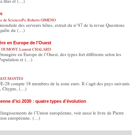
a litas et (…)
es
hie de SciencesPo
,
Roberto GIMENO
 mondiale des serveurs hôtes, extrait du n°47 de la revue Questions
onquête du (…)
ère en Europe de l’Ouest
ois DUMONT
,
Laurent CHALARD
trangère en Europe de l’Ouest, des types fort différents selon les
 Population et (…)
AMAT-MANTES
-28 compte 18 membres de la zone euro. Il s’agit des pays suivants
e, Chypre, (…)
enne d’ici 2030 : quatre types d’évolution
élargissements de l’Union européenne, voir aussi le livre de Pierre
nion européenne. (…)