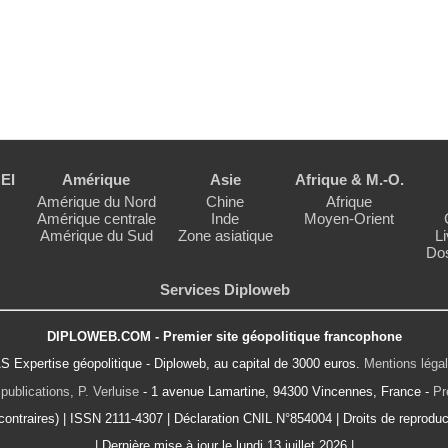
EI
Amérique
Asie
Afrique & M.-O.
Amérique du Nord
Chine
Afrique
Amérique centrale
Inde
Moyen-Orient
Amérique du Sud
Zone asiatique
Li
Dos
Services Diploweb
DIPLOWEB.COM - Premier site géopolitique francophone
S Expertise géopolitique - Diploweb, au capital de 3000 euros.
Mentions léga
publications, P. Verluise
- 1 avenue Lamartine, 94300 Vincennes, France -
Pr
ontraires) | ISSN 2111-4307 | Déclaration CNIL N°854004 | Droits de reproduct
| Dernière mise à jour le lundi 13 juillet 2026 |