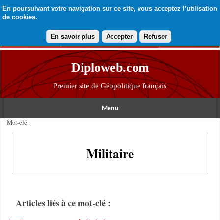
En poursuivant votre navigation sur ce site, vous acceptez l’utilisation
de cookies.
En savoir plus
Accepter
Refuser
Diploweb.com
Premier site de Géopolitique français
Menu
Mot-clé :
Militaire
Articles liés à ce mot-clé :