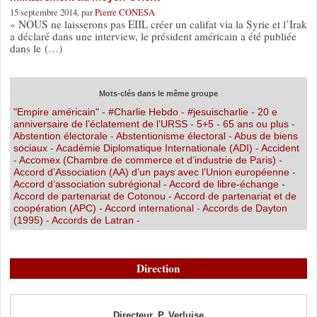
15 septembre 2014, par
Pierre CONESA
« NOUS ne laisserons pas EIIL créer un califat via la Syrie et l’Irak
a déclaré dans une interview, le président américain a été publiée
dans le (…)
Mots-clés dans le même groupe
"Empire américain"
-
#Charlie Hebdo
-
#jesuischarlie
-
20 e
anniversaire de l’éclatement de l’URSS
-
5+5
-
65 ans ou plus
-
Abstention électorale
-
Abstentionisme électoral
-
Abus de biens
sociaux
-
Académie Diplomatique Internationale (ADI)
-
Accident
-
Accomex (Chambre de commerce et d’industrie de Paris)
-
Accord d’Association (AA) d’un pays avec l’Union européenne
-
Accord d’association subrégional
-
Accord de libre-échange
-
Accord de partenariat de Cotonou
-
Accord de partenariat et de
coopération (APC)
-
Accord international
-
Accords de Dayton
(1995)
-
Accords de Latran
-
Direction
Directeur, P. Verluise