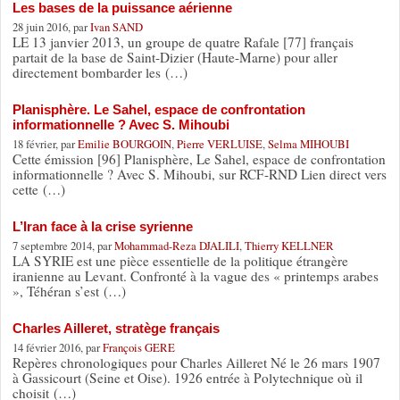
Les bases de la puissance aérienne
28 juin 2016, par
Ivan SAND
LE 13 janvier 2013, un groupe de quatre Rafale [77] français
partait de la base de Saint-Dizier (Haute-Marne) pour aller
directement bombarder les (…)
Planisphère. Le Sahel, espace de confrontation
informationnelle ? Avec S. Mihoubi
18 février, par
Emilie BOURGOIN
,
Pierre VERLUISE
,
Selma MIHOUBI
Cette émission [96] Planisphère, Le Sahel, espace de confrontation
informationnelle ? Avec S. Mihoubi, sur RCF-RND Lien direct vers
cette (…)
L’Iran face à la crise syrienne
7 septembre 2014, par
Mohammad-Reza DJALILI
,
Thierry KELLNER
LA SYRIE est une pièce essentielle de la politique étrangère
iranienne au Levant. Confronté à la vague des « printemps arabes
», Téhéran s’est (…)
Charles Ailleret, stratège français
14 février 2016, par
François GERE
Repères chronologiques pour Charles Ailleret Né le 26 mars 1907
à Gassicourt (Seine et Oise). 1926 entrée à Polytechnique où il
choisit (…)