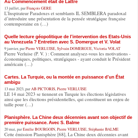
Au Commencement était de Lattre
13 juillet, par
François GERE
L’Inspirateur Paradoxes et semblants IL SEMBLERA paradoxal
d’introduire une présentation de la pensée stratégique française
contemporaine en (…)
Quelle lecture géopolitique de l’intervention des Etats-Unis
au Venezuela ? Entretien avec S. Domergue et V. Volat
9 janvier, par
Pierre VERLUISE
,
Sylvain DOMERGUE
,
Victoria VOLAT
Pierre Verluise (P. V. ) : Comment analysez-vous les motivations -
économiques, politiques, stratégiques - ayant conduit le Président
américain (…)
Cartes. La Turquie, ou la montée en puissance d’un État
ambigu
13 mai 2023, par
AB PICTORIS
,
Pierre VERLUISE
LE 14 mai 2023 se tiennent en Turquie les élections législatives
ainsi que les élections présidentielles, qui constituent un enjeu de
taille pour (…)
Planisphère. La Chine deux décennies avant son objectif de
première puissance. Avec S. Balme
20 mai, par
Emilie BOURGOIN
,
Pierre VERLUISE
,
Stéphanie BALME
Cette émission Planisphère [68], La Chine deux décennies avant