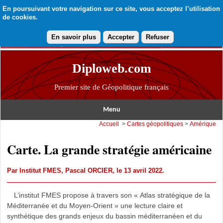
En poursuivant votre navigation sur ce site, vous acceptez l’utilisation
de cookies.
En savoir plus
Accepter
Refuser
Diploweb.com
Premier site de Géopolitique français
Menu
Accueil
>
Cartes géopolitiques
>
Amérique
Carte. La grande stratégie américaine
Par
Institut FMES
,
Pascal ORCIER
, le 13 avril 2022.
L’institut FMES propose à travers son « Atlas stratégique de la
Méditerranée et du Moyen-Orient » une lecture claire et
synthétique des grands enjeux du bassin méditerranéen et du