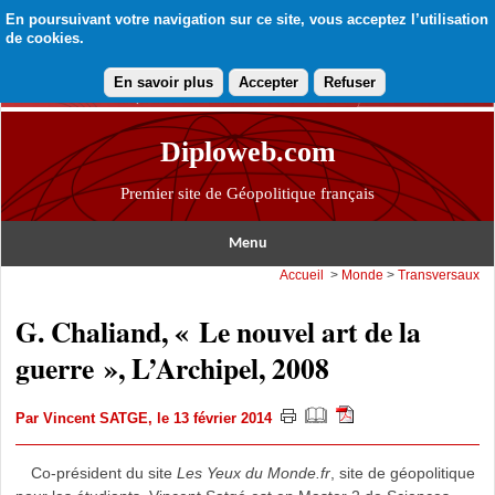
En poursuivant votre navigation sur ce site, vous acceptez l’utilisation
de cookies.
En savoir plus
Accepter
Refuser
Diploweb.com
Premier site de Géopolitique français
Menu
Accueil
>
Monde
>
Transversaux
G. Chaliand, « Le nouvel art de la
guerre », L’Archipel, 2008
Par
Vincent SATGE
, le 13 février 2014
Co-président du site
Les Yeux du Monde.fr
, site de géopolitique