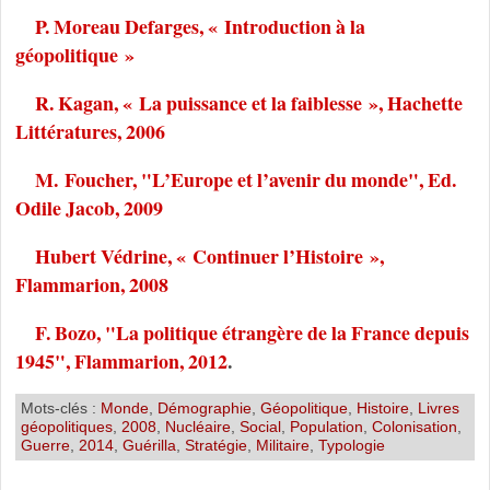
P. Moreau Defarges, « Introduction à la
géopolitique »
R. Kagan, « La puissance et la faiblesse », Hachette
Littératures, 2006
M. Foucher, "L’Europe et l’avenir du monde", Ed.
Odile Jacob, 2009
Hubert Védrine, « Continuer l’Histoire »,
Flammarion, 2008
F. Bozo, "La politique étrangère de la France depuis
1945", Flammarion, 2012
.
Mots-clés :
Monde
,
Démographie
,
Géopolitique
,
Histoire
,
Livres
géopolitiques
,
2008
,
Nucléaire
,
Social
,
Population
,
Colonisation
,
Guerre
,
2014
,
Guérilla
,
Stratégie
,
Militaire
,
Typologie