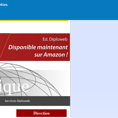
okies.
rticipation libre par CB ou Paypal, Merci !
Services Diploweb
Direction