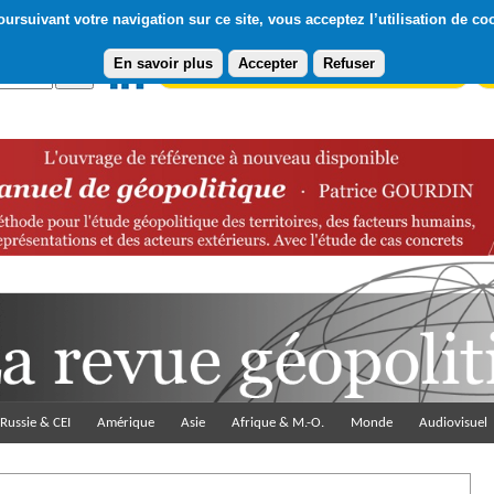
ursuivant votre navigation sur ce site, vous acceptez l’utilisation de co
En savoir plus
Accepter
Refuser
Abonnement gratuit à la Lettre du Diploweb
Pa
Russie & CEI
Amérique
Asie
Afrique & M.-O.
Monde
Audiovisuel