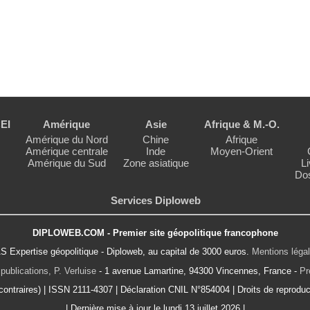
EI
Amérique
Asie
Afrique & M.-O.
Amérique du Nord
Chine
Afrique
Amérique centrale
Inde
Moyen-Orient
Amérique du Sud
Zone asiatique
Li
Dos
Services Diploweb
DIPLOWEB.COM - Premier site géopolitique francophone
S Expertise géopolitique - Diploweb, au capital de 3000 euros.
Mentions léga
publications, P. Verluise
- 1 avenue Lamartine, 94300 Vincennes, France -
Pr
ontraires) | ISSN 2111-4307 | Déclaration CNIL N°854004 | Droits de reproduct
| Dernière mise à jour le lundi 13 juillet 2026 |