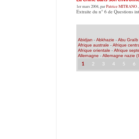
1er mars 2004, par
Patrice MITRANO
Extraite du n° 6 de Questions in
Abidjan
-
Abkhazie
-
Abu Graïb
Afrique australe
-
Afrique centr
Afrique orientale
-
Afrique sept
Allemagne
-
Allemagne nazie (I
1
2
3
4
5
6