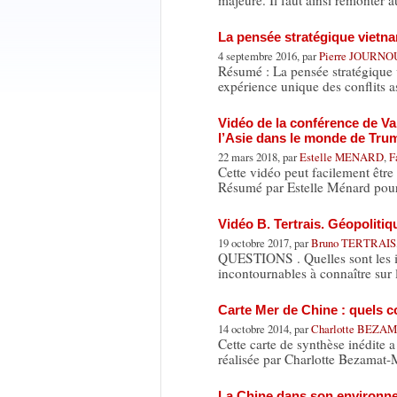
majeure. Il faut ainsi remonter
La pensée stratégique vietn
4 septembre 2016, par
Pierre JOURN
Résumé : La pensée stratégique v
expérience unique des conflits 
Vidéo de la conférence de Val
l’Asie dans le monde de Tru
22 mars 2018, par
Estelle MENARD
,
F
Cette vidéo peut facilement être
Résumé par Estelle Ménard po
Vidéo B. Tertrais. Géopolitiqu
19 octobre 2017, par
Bruno TERTRAIS
QUESTIONS . Quelles sont les idé
incontournables à connaître sur
Carte Mer de Chine : quels c
14 octobre 2014, par
Charlotte BEZ
Cette carte de synthèse inédite 
réalisée par Charlotte Bezamat-
La Chine dans son environn