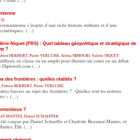
 au 15ème (…)
amienne
OUD
ietnamienne s’inspire d’une riche histoire militaire et d’une
asymétriques. (…)
érie Niquet (FRS) : Quel tableau géopolitique et stratégique de
mp ?
abien HERBERT
,
Pierre VERLUISE
,
Selma MIHOUBI
,
Valérie NIQUET
 diffusée en classe ou en amphi pour illustrer un cours ou un débat.
ur Diploweb.com (…)
e des frontières : quelles réalités ?
,
Fabien HERBERT
,
Pierre VERLUISE
es fausses au sujet des frontières ? . Quelles sont les notions
 les « (…)
ontentieux ?
AMAT-MANTES
,
Daniel SCHAEFFER
a été conçue par Daniel Schaeffer et Charlotte Bezamat-Mantes, et
Mantes. Elle (…)
ement régional