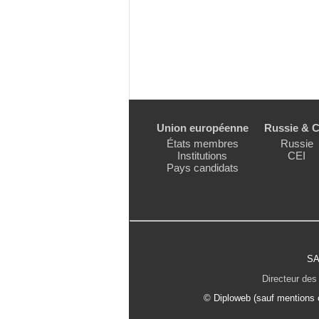
Union européenne
Russie & C
États membres
Russie
Institutions
CEI
Pays candidats
SA
Directeur des 
© Diploweb (sauf mentions c