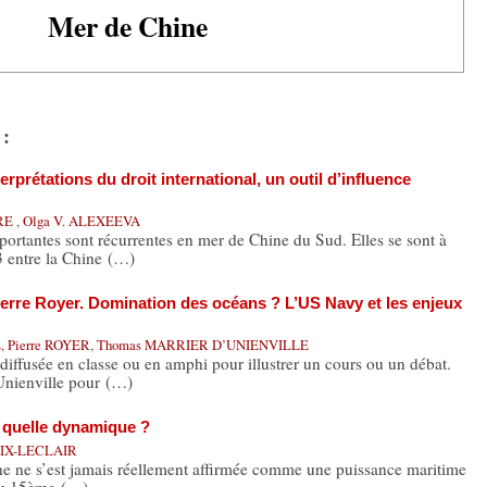
Mer de Chine
 :
erprétations du droit international, un outil d’influence
RRE
,
Olga V. ALEXEEVA
rtantes sont récurrentes en mer de Chine du Sud. Elles se sont à
3 entre la Chine (…)
erre Royer. Domination des océans ? L’US Navy et les enjeux
E
,
Pierre ROYER
,
Thomas MARRIER D’UNIENVILLE
 diffusée en classe ou en amphi pour illustrer un cours ou un débat.
nienville pour (…)
: quelle dynamique ?
OIX-LECLAIR
ine ne s’est jamais réellement affirmée comme une puissance maritime