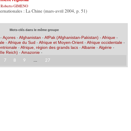
,
Roberto GIMENO
ternationales : La Chine (mars-avril 2004, p. 51)
Mots-clés dans le même groupe
-
Açores
-
Afghanistan
-
AfPak (Afghanistan-Pakistan)
-
Afrique
-
ale
-
Afrique du Sud
-
Afrique et Moyen-Orient
-
Afrique occidentale
-
entrionale
-
Afrique, région des grands lacs
-
Albanie
-
Algérie
-
IIe Reich)
-
Amazonie
-
7
8
9
…
27