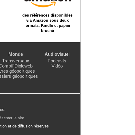
des références disponibles
via Amazon sous deux
formats, Kindle et papier
broché
Monde
Audiovisuel
Transversaux
Podcasts
Compil’ Diploweb
Vidéo
vres géopolitiques
siers géopolitiques
les
.
ésenter le site
ion et de diffusion réservés