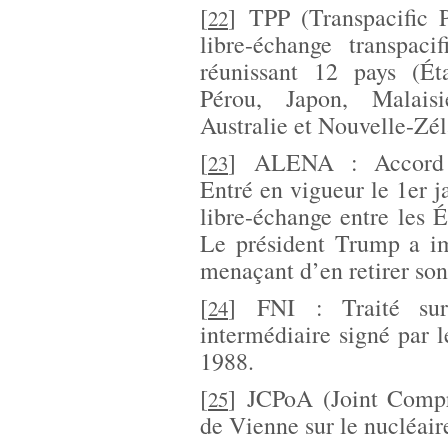
[
]
TPP (Transpacific 
22
libre-échange transpac
réunissant 12 pays (Ét
Pérou, Japon, Malaisi
Australie et Nouvelle-Zél
[
]
ALENA : Accord d
23
Entré en vigueur le 1er ja
libre-échange entre les 
Le président Trump a im
menaçant d’en retirer son
[
]
FNI : Traité sur
24
intermédiaire signé par l
1988.
[
]
JCPoA (Joint Compr
25
de Vienne sur le nucléaire