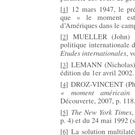
[
]
12 mars 1947, le pr
1
que « le moment est 
d’Amériques dans le camp 
[
]
MUELLER (John) «
2
politique internationale d
Etudes internationales
, v
[
]
LEMANN (Nicholas)
3
édition du 1er avril 2002.
[
]
DROZ-VINCENT (Phi
4
« moment américain
Découverte, 2007, p. 118
The New York Times
[
]
,
5
p. 4) et du 24 mai 1992 (s
[
]
La solution multilaté
6