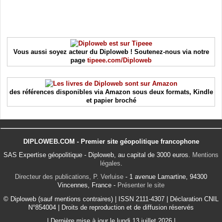
Vous aussi soyez acteur du Diploweb ! Soutenez-nous via notre
page
tipeee.com/Diploweb
des références disponibles via Amazon sous deux formats, Kindle
et papier broché
DIPLOWEB.COM - Premier site géopolitique francophone
SAS Expertise géopolitique - Diploweb, au capital de 3000 euros.
Mentions
légales
.
Directeur des publications, P. Verluise
- 1 avenue Lamartine, 94300
Vincennes, France -
Présenter le site
© Diploweb (sauf mentions contraires) | ISSN 2111-4307 | Déclaration CNIL
N°854004 | Droits de reproduction et de diffusion réservés
| Dernière mise à jour le lundi 13 juillet 2026 |