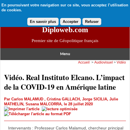
En poursuivant votre navigation sur ce site, vous acceptez l’utilisation
de cookies.
En savoir plus
Accepter
Refuser
Diploweb.com
Premier site de Géopolitique français
Menu
Accueil
>
Audiovisuel
>
Vidéo
Vidéo. Real Instituto Elcano. L’impact
de la COVID-19 en Amérique latine
Par
Carlos MALAMUD
,
Cristina GALLACH
,
Jorge SICILIA
,
Julie
MATHELIN
,
Susana MALCORRA
, le 28 juillet 2020
Intervenants : Professeur Carlos Malamud, chercheur principal