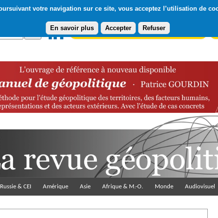
ursuivant votre navigation sur ce site, vous acceptez l’utilisation de co
En savoir plus
Accepter
Refuser
Abonnement gratuit à la Lettre du Diploweb
Pa
Russie & CEI
Amérique
Asie
Afrique & M.-O.
Monde
Audiovisuel