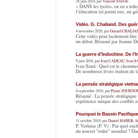
28 juin 2014, par
Vincent SATGE
« DANS les lycées, on en a telle
l’éducation (et parmi eux, un g
Vidéo. G. Chaliand. Des guéri
4 novembre 2020, par
Gérard CHALI
Cette vidéo peut facilement être
un débat. Résumé par Jeanne D
La guerre d’Indochine. De l’
9 juin 2016, par
Ivan CADEAU
,
Ivan 
Ivan Sand : Quel est le cheminem
De nombreux livres traitent de 
La pensée stratégique vietn
4 septembre 2016, par
Pierre JOURN
Résumé : La pensée stratégique v
expérience unique des conflits 
Pourquoi le Bassin Pacifique
11 octobre 2018, par
Daniel HABER
,
J
P. Verluise (P. V) : Par quel en
du nouvel "ordre" mondial ? Da