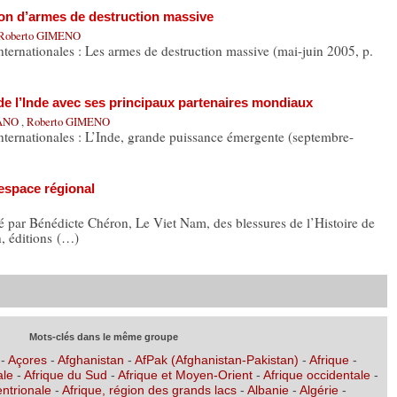
tion d’armes de destruction massive
Roberto GIMENO
nternationales : Les armes de destruction massive (mai-juin 2005, p.
 l’Inde avec ses principaux partenaires mondiaux
RANO
,
Roberto GIMENO
internationales : L’Inde, grande puissance émergente (septembre-
espace régional
gé par Bénédicte Chéron, Le Viet Nam, des blessures de l’Histoire de
n, éditions (…)
Mots-clés dans le même groupe
-
Açores
-
Afghanistan
-
AfPak (Afghanistan-Pakistan)
-
Afrique
-
ale
-
Afrique du Sud
-
Afrique et Moyen-Orient
-
Afrique occidentale
-
entrionale
-
Afrique, région des grands lacs
-
Albanie
-
Algérie
-