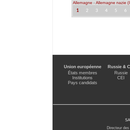
Allemagne
-
Allemagne nazie (I
1
2
3
4
5
6
Union européenne
Russie & C
États membres
Russie
Institutions
CEI
Pays candidats
SA
Directeur des 