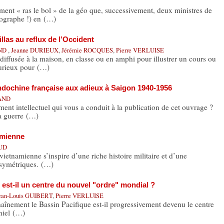
ment « ras le bol » de la géo que, successivement, deux ministres de
éographe !) en (…)
llas au reflux de l’Occident
AND
,
Jeanne DURIEUX
,
Jérémie ROCQUES
,
Pierre VERLUISE
 diffusée à la maison, en classe ou en amphi pour illustrer un cours ou
urieux pour (…)
Indochine française aux adieux à Saigon 1940-1956
SAND
ent intellectuel qui vous a conduit à la publication de cet ouvrage ?
la guerre (…)
amienne
OUD
ietnamienne s’inspire d’une riche histoire militaire et d’une
asymétriques. (…)
 est-il un centre du nouvel "ordre" mondial ?
ean-Louis GUIBERT
,
Pierre VERLUISE
chaînement le Bassin Pacifique est-il progressivement devenu le centre
niel (…)