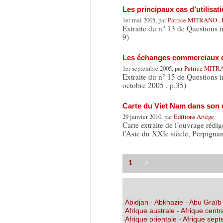
Les principaux cas d’utilisa
1er mai 2005, par
Patrice MITRANO
,
Extraite du n° 13 de Questions i
9)
Les échanges commerciaux de
1er septembre 2005, par
Patrice MIT
Extraite du n° 15 de Questions 
octobre 2005 , p.35)
Carte du Viet Nam dans son 
29 janvier 2010, par
Editions Artège
Carte extraite de l’ouvrage rédi
l’Asie du XXIe siècle, Perpigna
1
2
Abidjan
-
Abkhazie
-
Abu Graïb
Afrique australe
-
Afrique centr
Afrique orientale
-
Afrique sept