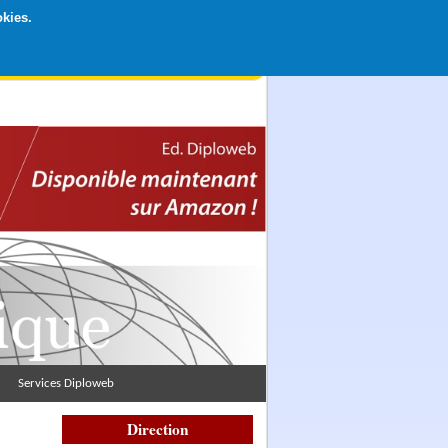
okies.
rticipation libre par CB ou Paypal, Merci !
Services Diploweb
Direction