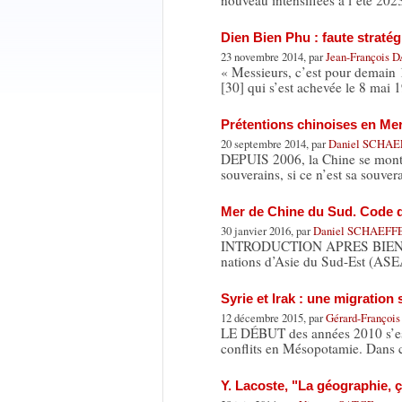
nouveau intensifiées à l’été 202
Dien Bien Phu : faute straté
23 novembre 2014, par
Jean-François
« Messieurs, c’est pour demain
[30] qui s’est achevée le 8 mai 
Prétentions chinoises en Me
20 septembre 2014, par
Daniel SCHA
DEPUIS 2006, la Chine se montre 
souverains, si ce n’est sa souve
Mer de Chine du Sud. Code d
30 janvier 2016, par
Daniel SCHAEFF
INTRODUCTION APRES BIEN DES 
nations d’Asie du Sud-Est (ASE
Syrie et Irak : une migration
12 décembre 2015, par
Gérard-Franço
LE DÉBUT des années 2010 s’est
conflits en Mésopotamie. Dans 
Y. Lacoste, "La géographie, ç