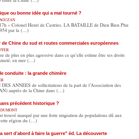
3 entre la Chine (…)
gique ou bonne idée qui a mal tourné ?
 DAGUZAN
 17h » Colonel Henri de Castries. LA BATAILLE de Dien Bien Phu
1954 par la (…)
r de Chine du sud et routes commerciales européennes
EFFER
de plus en plus agressive dans ce qu’elle estime être ses droits
raineté, en mer (…)
e conduite : la grande chimère
ER
ANNEES de sollicitations de la part de l’Association des
AN) auprès de la Chine dans (…)
 sans précédent historique ?
is DUMONT
 trouvé marqué par une forte migration de populations dû aux
cette région du (…)
a sert d’abord à faire la guerre" éd. La découverte