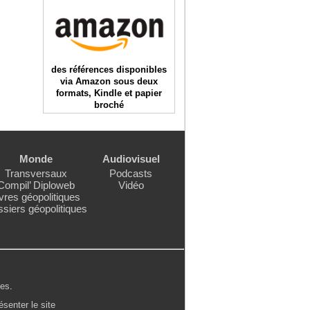
des références disponibles
via Amazon sous deux
formats, Kindle et papier
broché
Monde
Audiovisuel
Transversaux
Podcasts
Compil’ Diploweb
Vidéo
vres géopolitiques
siers géopolitiques
les
.
ésenter le site