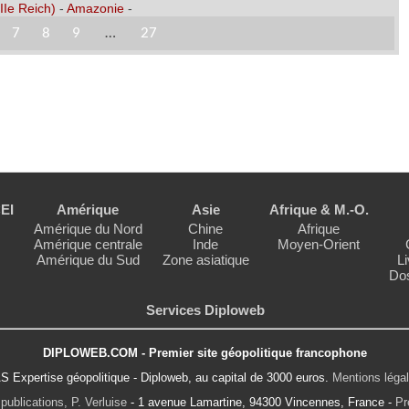
IIe Reich)
-
Amazonie
-
7
8
9
…
27
EI
Amérique
Asie
Afrique & M.-O.
Amérique du Nord
Chine
Afrique
Amérique centrale
Inde
Moyen-Orient
Amérique du Sud
Zone asiatique
Li
Dos
Services Diploweb
DIPLOWEB.COM - Premier site géopolitique francophone
S Expertise géopolitique - Diploweb, au capital de 3000 euros.
Mentions léga
publications, P. Verluise
- 1 avenue Lamartine, 94300 Vincennes, France -
Pr