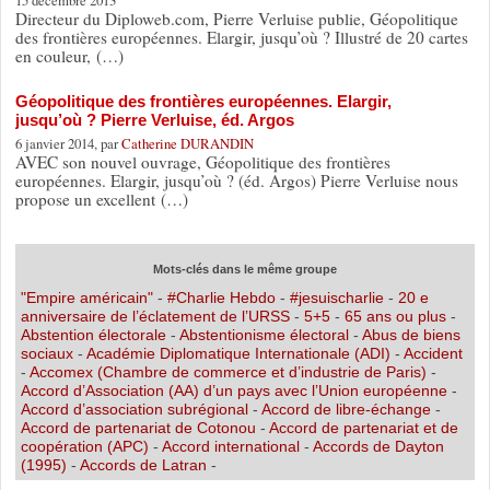
Directeur du Diploweb.com, Pierre Verluise publie, Géopolitique
des frontières européennes. Elargir, jusqu’où ? Illustré de 20 cartes
en couleur, (…)
Géopolitique des frontières européennes. Elargir,
jusqu’où ? Pierre Verluise, éd. Argos
6 janvier 2014, par
Catherine DURANDIN
AVEC son nouvel ouvrage, Géopolitique des frontières
européennes. Elargir, jusqu’où ? (éd. Argos) Pierre Verluise nous
propose un excellent (…)
Mots-clés dans le même groupe
"Empire américain"
-
#Charlie Hebdo
-
#jesuischarlie
-
20 e
anniversaire de l’éclatement de l’URSS
-
5+5
-
65 ans ou plus
-
Abstention électorale
-
Abstentionisme électoral
-
Abus de biens
sociaux
-
Académie Diplomatique Internationale (ADI)
-
Accident
-
Accomex (Chambre de commerce et d’industrie de Paris)
-
Accord d’Association (AA) d’un pays avec l’Union européenne
-
Accord d’association subrégional
-
Accord de libre-échange
-
Accord de partenariat de Cotonou
-
Accord de partenariat et de
coopération (APC)
-
Accord international
-
Accords de Dayton
(1995)
-
Accords de Latran
-