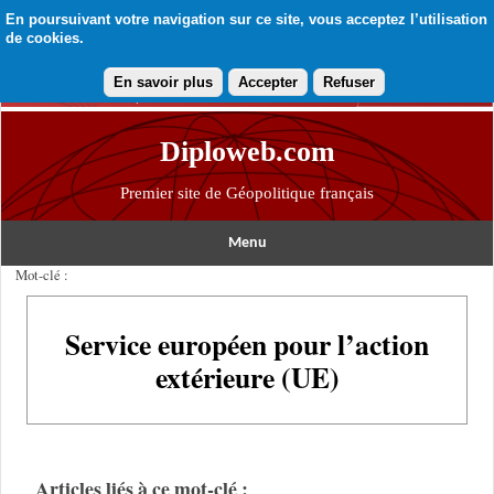
En poursuivant votre navigation sur ce site, vous acceptez l’utilisation
de cookies.
En savoir plus
Accepter
Refuser
Diploweb.com
Premier site de Géopolitique français
Menu
Mot-clé :
Service européen pour l’action
extérieure (UE)
Articles liés à ce mot-clé :