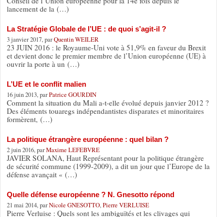
Conseil de l’Union européenne pour la 14e fois depuis le
lancement de la (…)
La Stratégie Globale de l’UE : de quoi s’agit-il ?
3 janvier 2017, par
Quentin WEILER
23 JUIN 2016 : le Royaume-Uni vote à 51,9% en faveur du Brexit
et devient donc le premier membre de l’Union européenne (UE) à
ouvrir la porte à un (…)
L’UE et le conflit malien
16 juin 2013, par
Patrice GOURDIN
Comment la situation du Mali a-t-elle évolué depuis janvier 2012 ?
Des éléments touaregs indépendantistes disparates et minoritaires
formèrent, (…)
La politique étrangère européenne : quel bilan ?
2 juin 2016, par
Maxime LEFEBVRE
JAVIER SOLANA, Haut Représentant pour la politique étrangère
de sécurité commune (1999-2009), a dit un jour que l’Europe de la
défense avançait « (…)
Quelle défense européenne ? N. Gnesotto répond
21 mai 2014, par
Nicole GNESOTTO
,
Pierre VERLUISE
Pierre Verluise : Quels sont les ambiguïtés et les clivages qui