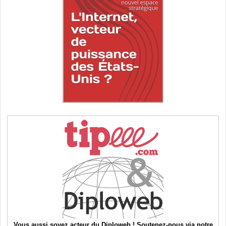
Vous aussi soyez acteur du Diploweb ! Soutenez-nous via notre