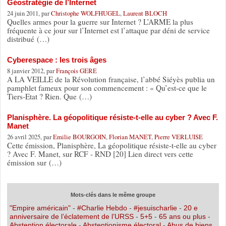
Géostratégie de l’Internet
24 juin 2011, par
Christophe WOLFHUGEL
,
Laurent BLOCH
Quelles armes pour la guerre sur Internet ? L’ARME la plus
fréquente à ce jour sur l’Internet est l’attaque par déni de service
distribué (…)
Cyberespace : les trois âges
8 janvier 2012, par
François GERE
A LA VEILLE de la Révolution française, l’abbé Siéyès publia un
pamphlet fameux pour son commencement : « Qu’est-ce que le
Tiers-Etat ? Rien. Que (…)
Planisphère. La géopolitique résiste-t-elle au cyber ? Avec F.
Manet
26 avril 2025, par
Emilie BOURGOIN
,
Florian MANET
,
Pierre VERLUISE
Cette émission, Planisphère, La géopolitique résiste-t-elle au cyber
? Avec F. Manet, sur RCF - RND [20] Lien direct vers cette
émission sur (…)
Mots-clés dans le même groupe
"Empire américain"
-
#Charlie Hebdo
-
#jesuischarlie
-
20 e
anniversaire de l’éclatement de l’URSS
-
5+5
-
65 ans ou plus
-
Abstention électorale
-
Abstentionisme électoral
-
Abus de biens