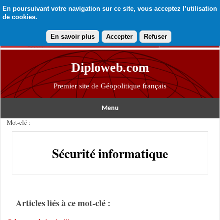
En poursuivant votre navigation sur ce site, vous acceptez l’utilisation
de cookies.
En savoir plus
Accepter
Refuser
Diploweb.com
Premier site de Géopolitique français
Menu
Mot-clé :
Sécurité informatique
Articles liés à ce mot-clé :