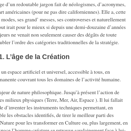
ge d’un redoutable jargon fait de néologismes, d’acronymes,
rt américaines (pour ne pas dire californiennes). Elle a, cette
 modes, ses grand’ messes, ses controverses et naturellement
out irait pour le mieux si depuis une demi-douzaine d’années
jeurs ne venait non seulement causer des dégâts de toute
ubler l’ordre des catégories traditionnelles de la stratégie.
1. L’âge de la Création
un espace artificiel et universel, accessible à tous, en
anente couvrant tous les domaines de l’activité humaine.
eur de nature philosophique. Jusqu’à présent l’action de
s milieux physiques (Terre, Mer, Air, Espace ). Il lui fallait
de d’inventer les instruments techniques permettant, en
e les obstacles identifiés, de tirer le meilleur parti des
e Nature pour les transformer en Culture ou, plus largement, en
espace l’homme-créature se retrouve soudainement face à lui-