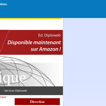
okies.
rticipation libre par CB ou Paypal, Merci !
Services Diploweb
rsaux
Direction