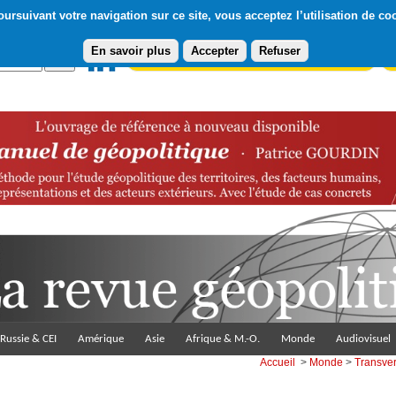
ursuivant votre navigation sur ce site, vous acceptez l’utilisation de co
En savoir plus
Accepter
Refuser
Abonnement gratuit à la Lettre du Diploweb
Pa
Russie & CEI
Amérique
Asie
Afrique & M.-O.
Monde
Audiovisuel
Accueil
>
Monde
>
Transve