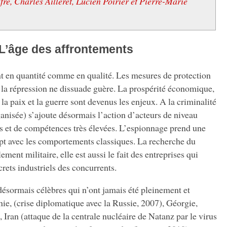
re, Charles Ailleret, Lucien Poirier et Pierre-Marie
 L’âge des affrontements
nt en quantité comme en qualité. Les mesures de protection
s, la répression ne dissuade guère. La prospérité économique,
la paix et la guerre sont devenus les enjeux. A la criminalité
anisée) s’ajoute désormais l’action d’acteurs de niveau
s et de compétences très élevées. L’espionnage prend une
t avec les comportements classiques. La recherche du
ment militaire, elle est aussi le fait des entreprises qui
crets industriels des concurrents.
ésormais célèbres qui n’ont jamais été pleinement et
ie, (crise diplomatique avec la Russie, 2007), Géorgie,
 Iran (attaque de la centrale nucléaire de Natanz par le virus