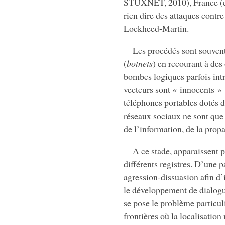
STUXNET, 2010), France (es
rien dire des attaques contr
Lockheed-Martin.
Les procédés sont souvent 
(
botnets
) en recourant à des
bombes logiques parfois intr
vecteurs sont « innocents » :
téléphones portables dotés d
réseaux sociaux ne sont que d
de l’information, de la prop
A ce stade, apparaissent p
différents registres. D’une 
agression-dissuasion afin d’in
le développement de dialogues
se pose le problème particul
frontières où la localisation 