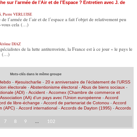
 sur l’armée de l’Air et de l’Espace ? Entretien avec J. de
S
,
Pierre VERLUISE
re de l’armée de l’air et de l’espace a fait l’objet de relativement peu
-vous cela (…)
Jérôme DIAZ
écialistes de la lutte antiterroriste, la France est à ce jour « le pays le
» (…)
Mots-clés dans le même groupe
 Hebdo
-
#jesuischarlie
-
20 e anniversaire de l’éclatement de l’URSS
ion électorale
-
Abstentionisme électoral
-
Abus de biens sociaux
-
tionale (ADI)
-
Accident
-
Accomex (Chambre de commerce et
’Association (AA) d’un pays avec l’Union européenne
-
Accord
ord de libre-échange
-
Accord de partenariat de Cotonou
-
Accord
on (APC)
-
Accord international
-
Accords de Dayton (1995)
-
Accords
7
8
9
…
102