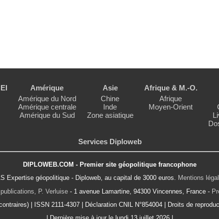
EI
Amérique
Asie
Afrique & M.-O.
Amérique du Nord
Chine
Afrique
Amérique centrale
Inde
Moyen-Orient
Amérique du Sud
Zone asiatique
Li
Dos
Services Diploweb
DIPLOWEB.COM - Premier site géopolitique francophone
S Expertise géopolitique - Diploweb, au capital de 3000 euros.
Mentions léga
publications, P. Verluise
- 1 avenue Lamartine, 94300 Vincennes, France -
Pr
ontraires) | ISSN 2111-4307 | Déclaration CNIL N°854004 | Droits de reproduct
| Dernière mise à jour le lundi 13 juillet 2026 |