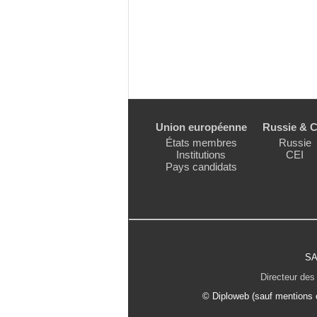
Union européenne
Russie & C
États membres
Russie
Institutions
CEI
Pays candidats
SA
Directeur des 
© Diploweb (sauf mentions c