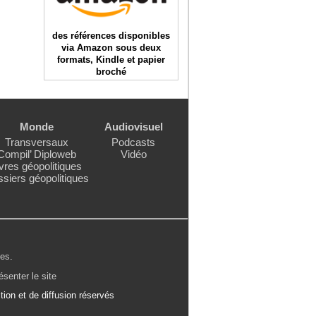
des références disponibles
via Amazon sous deux
formats, Kindle et papier
broché
Monde
Audiovisuel
Transversaux
Podcasts
Compil’ Diploweb
Vidéo
vres géopolitiques
siers géopolitiques
les
.
ésenter le site
ion et de diffusion réservés