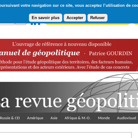
ursuivant votre navigation sur ce site, vous acceptez l’utilisation de co
En savoir plus
Accepter
Refuser
Abonnement gratuit à la Lettre du Diploweb
Pa
Russie & CEI
Amérique
Asie
Afrique & M.-O.
Monde
Audiovisuel