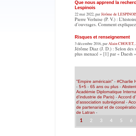
Que nous apprend la recherche
Lespinois
22 mai 2022, par
Jérôme de LESPINOI
Pierre Verluise (P. V.) : L’histoi
d’ouvrages. Comment expliquez
Risques et renseignement
3 décembre 2016, par
Alain CHOUET
,
Jérôme Diaz (J. D.) : Selon des sp
plus menacé » [1] par « Daesh 
"Empire américain"
-
#Charlie
-
5+5
-
65 ans ou plus
-
Abstent
Académie Diplomatique Interna
d’industrie de Paris)
-
Accord d
d’association subrégional
-
Acc
de partenariat et de coopérati
de Latran
-
1
2
3
4
5
6