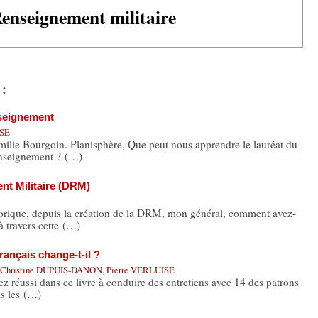
enseignement militaire
 :
nseignement
ISE
Emilie Bourgoin. Planisphère, Que peut nous apprendre le lauréat du
enseignement ? (…)
nt Militaire (DRM)
istorique, depuis la création de la DRM, mon général, comment avez-
à travers cette (…)
ançais change-t-il ?
-Christine DUPUIS-DANON
,
Pierre VERLUISE
vez réussi dans ce livre à conduire des entretiens avec 14 des patrons
s les (…)