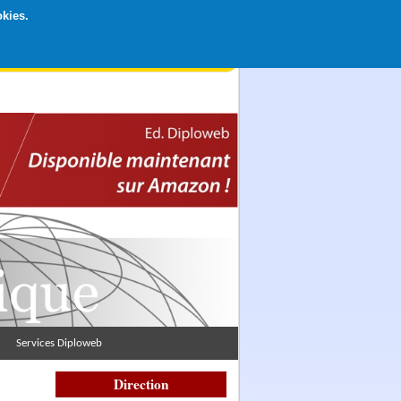
okies.
rticipation libre par CB ou Paypal, Merci !
Services Diploweb
Direction