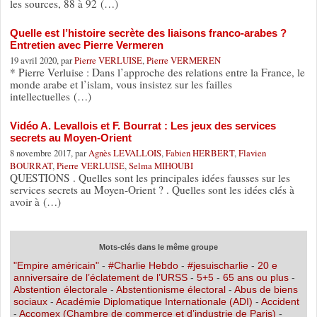
les sources, 88 à 92 (…)
Quelle est l’histoire secrète des liaisons franco-arabes ?
Entretien avec Pierre Vermeren
19 avril 2020, par
Pierre VERLUISE
,
Pierre VERMEREN
* Pierre Verluise : Dans l’approche des relations entre la France, le
monde arabe et l’islam, vous insistez sur les failles
intellectuelles (…)
Vidéo A. Levallois et F. Bourrat : Les jeux des services
secrets au Moyen-Orient
8 novembre 2017, par
Agnès LEVALLOIS
,
Fabien HERBERT
,
Flavien
BOURRAT
,
Pierre VERLUISE
,
Selma MIHOUBI
QUESTIONS . Quelles sont les principales idées fausses sur les
services secrets au Moyen-Orient ? . Quelles sont les idées clés à
avoir à (…)
Mots-clés dans le même groupe
"Empire américain"
-
#Charlie Hebdo
-
#jesuischarlie
-
20 e
anniversaire de l’éclatement de l’URSS
-
5+5
-
65 ans ou plus
-
Abstention électorale
-
Abstentionisme électoral
-
Abus de biens
sociaux
-
Académie Diplomatique Internationale (ADI)
-
Accident
-
Accomex (Chambre de commerce et d’industrie de Paris)
-