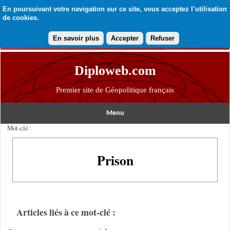
En poursuivant votre navigation sur ce site, vous acceptez l’utilisation
de cookies.
En savoir plus
Accepter
Refuser
Diploweb.com
Premier site de Géopolitique français
Menu
Mot-clé :
Prison
Articles liés à ce mot-clé :