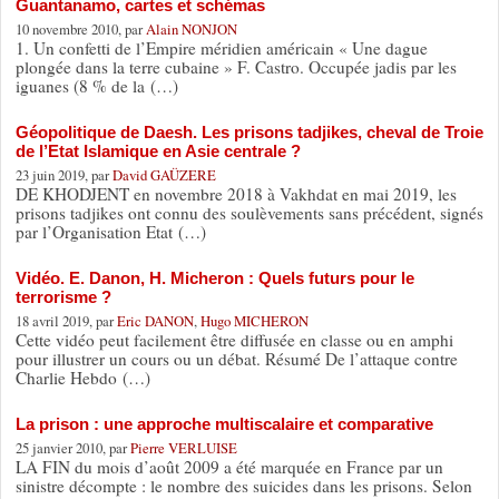
Guantanamo, cartes et schémas
10 novembre 2010, par
Alain NONJON
1. Un confetti de l’Empire méridien américain « Une dague
plongée dans la terre cubaine » F. Castro. Occupée jadis par les
iguanes (8 % de la (…)
Géopolitique de Daesh. Les prisons tadjikes, cheval de Troie
de l’Etat Islamique en Asie centrale ?
23 juin 2019, par
David GAÜZERE
DE KHODJENT en novembre 2018 à Vakhdat en mai 2019, les
prisons tadjikes ont connu des soulèvements sans précédent, signés
par l’Organisation Etat (…)
Vidéo. E. Danon, H. Micheron : Quels futurs pour le
terrorisme ?
18 avril 2019, par
Eric DANON
,
Hugo MICHERON
Cette vidéo peut facilement être diffusée en classe ou en amphi
pour illustrer un cours ou un débat. Résumé De l’attaque contre
Charlie Hebdo (…)
La prison : une approche multiscalaire et comparative
25 janvier 2010, par
Pierre VERLUISE
LA FIN du mois d’août 2009 a été marquée en France par un
sinistre décompte : le nombre des suicides dans les prisons. Selon