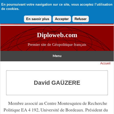
En poursuivant votre navigation sur ce site, vous acceptez l’utilisation
de cookies.
En savoir plus
Accepter
Refuser
Diploweb.com
Premier site de Géopolitique français
Menu
Accueil
David GAÜZERE
Membre associé au Centre Montesquieu de Recherche
Politique EA 4 192, Université de Bordeaux. Président du