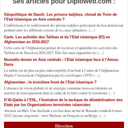
Ses articles pour Diploweb.com :
Géopolitique de Daesh. Les prisons tadjikes, cheval de Troie de
l’Etat Islamique en Asie centrale ?
L’infiltration et le soulèvement des prisons tadjikes participent du lien dorénavant
profond entre les différents acteurs de la cause djihadiste. (…)
Carte. Les activités des Taliban et de l’Etat islamique (EI) en
Afghanistan en 2016-2017
Cette carte de l’Afghanistan permet de localiser et quantifier les activités des
Taliban et de Daech en 2016-2017. Elle fait aussi apparaître les (…)
Nouvelle donne en Asie centrale : l’Etat islamique face à l’Amou-
Daria
La mêlée est de plus en plus indescriptible d’un bout à l’autre de l’Afghanistan.
Depuis l’invasion de l’Afghanistan par les soviétiques (1979) (…)
Afghanistan : le troisième front de l’Etat Islamique ?
L’absence de vision globale et de stratégie commune russo-occidentale en
matière de renseignement dans le cadre de la lutte contre le terrorisme (…)
D’Al-Qaïda à l’EIIL, l’évolution de la tactique de déstabilisation des
Etats par les Organisations terroristes islamistes
Attentat au Mali. Une fusillade a eu lieu dans un bar de Bamako vendredi 6 mars
2015, faisant cinq morts : trois Maliens, un Français et un Belge. (…)
Direction