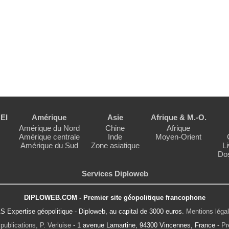
EI
Amérique
Asie
Afrique & M.-O.
Amérique du Nord
Chine
Afrique
Amérique centrale
Inde
Moyen-Orient
Amérique du Sud
Zone asiatique
Li
Dos
Services Diploweb
DIPLOWEB.COM - Premier site géopolitique francophone
S Expertise géopolitique - Diploweb, au capital de 3000 euros.
Mentions léga
publications, P. Verluise
- 1 avenue Lamartine, 94300 Vincennes, France -
Pr