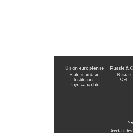
Union européenne
Russie & C
États membres
Russie
Institutions
CEI
Pays candidats
SA
Directeur des 