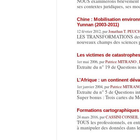
NOUS examinerons brièvement la d
ses contextes juridiques, ses m
Chine : Mobilisation environ
Yunnan (2003-2011)
12 février 2012, par
Jonathan T. PEUC
LES TRANSFORMATIONS des démo
nouveaux champs des sciences p
Les victimes de catastrophes
1er mai 2006, par
Patrice MITRANO
,
Extraite du n° 19 de Questions in
L’Afrique : un continent déva
1er janvier 2004, par
Patrice MITRA
Extraite du n° 5 de Questions int
Super bonus : Trois cartes du 
Formations cartographiques 
24 mars 2016, par
CASSINI CONSEIL
TOUS les professionnels, en ent
à manipuler des données dans l