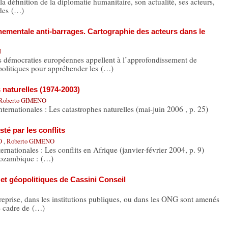
éfinition de la diplomatie humanitaire, son actualité, ses acteurs,
odes (…)
nementale anti-barrages. Cartographie des acteurs dans le
H
craties européennes appellent à l’approfondissement de
olitiques pour appréhender les (…)
 naturelles (1974-2003)
Roberto GIMENO
ternationales : Les catastrophes naturelles (mai-juin 2006 , p. 25)
sté par les conflits
NO
,
Roberto GIMENO
ernationales : Les conflits en Afrique (janvier-février 2004, p. 9)
Mozambique : (…)
et géopolitiques de Cassini Conseil
reprise, dans les institutions publiques, ou dans les ONG sont amenés
e cadre de (…)