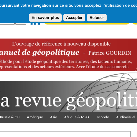
ursuivant votre navigation sur ce site, vous acceptez l’utilisation de co
En savoir plus
Accepter
Refuser
Abonnement gratuit à la Lettre du Diploweb
Pa
Russie & CEI
Amérique
Asie
Afrique & M.-O.
Monde
Audiovisuel