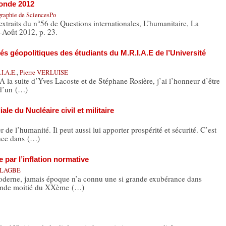
monde 2012
graphie de SciencesPo
extraits du n°56 de Questions internationales, L’humanitaire, La
t-Août 2012, p. 23.
s géopolitiques des étudiants du M.R.I.A.E de l’Université
.I.A.E.
,
Pierre VERLUISE
 A la suite d’Yves Lacoste et de Stéphane Rosière, j’ai l’honneur d’être
 d’un (…)
e du Nucléaire civil et militaire
e l’humanité. Il peut aussi lui apporter prospérité et sécurité. C’est
ance dans (…)
 par l’inflation normative
 ALAGBE
oderne, jamais époque n’a connu une si grande exubérance dans
conde moitié du XXème (…)