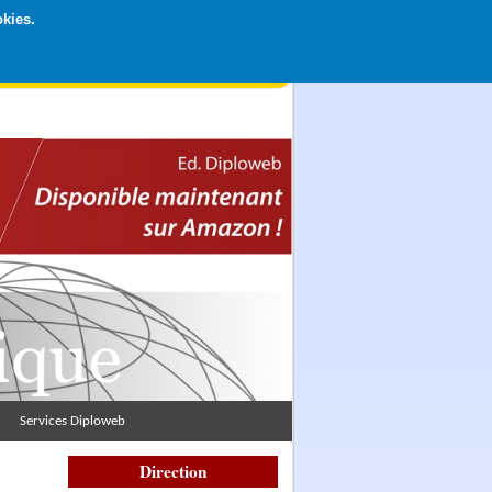
okies.
rticipation libre par CB ou Paypal, Merci !
Services Diploweb
Direction