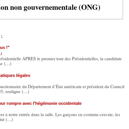
ion non gouvernementale (ONG)
 :
us !"
LI
Présidentielle APRES le premier tour des Présidentielles, la candidate
ème (…)
tatiques légales
onctionnaire du Département d’État américain et président du Council
03, souligne (…)
pour rompre avec l’hégémonie occidentale
I
ver à notre entrée dans la salle. Les garçons en costume-cravate, les
titut (…)