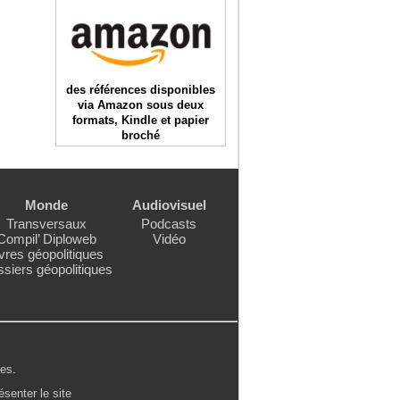
des références disponibles
via Amazon sous deux
formats, Kindle et papier
broché
Monde
Audiovisuel
Transversaux
Podcasts
Compil’ Diploweb
Vidéo
vres géopolitiques
siers géopolitiques
les
.
ésenter le site