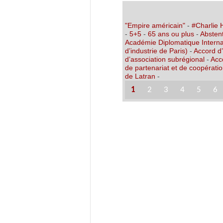
"Empire américain"
-
#Charlie
-
5+5
-
65 ans ou plus
-
Abstent
Académie Diplomatique Interna
d’industrie de Paris)
-
Accord d
d’association subrégional
-
Acc
de partenariat et de coopérati
de Latran
-
1
2
3
4
5
6