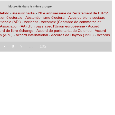
Mots-clés dans le même groupe
 Hebdo
-
#jesuischarlie
-
20 e anniversaire de l’éclatement de l’URSS
ion électorale
-
Abstentionisme électoral
-
Abus de biens sociaux
-
tionale (ADI)
-
Accident
-
Accomex (Chambre de commerce et
’Association (AA) d’un pays avec l’Union européenne
-
Accord
ord de libre-échange
-
Accord de partenariat de Cotonou
-
Accord
on (APC)
-
Accord international
-
Accords de Dayton (1995)
-
Accords
7
8
9
…
102