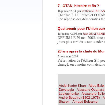
7 - OTAN, histoire et fin ?
16 janvier 2014, par
Catherine DURA
Chapitre 7. La France et l’OTAN,
une réponse des démocraties fac
Quel avenir pour l’Union eur
1er janvier 2006, par
Jean QUATREM
DEPUIS LE 29 mai 2005, date du r
jours plus tard du « non » néerl
20 ans après la chute du Mu
5 novembre 2009
Présentation de l’éditeur S’il p
changé, on a moins connaissanc
Abdel Kader Khan
-
Abou Bakr
Davutoglu
-
Alassane Ouattara
Loukachenko
-
Alexandre Solje
André Beaufre (1902-1975)
-
A
Sharon
-
Arnaud Beltrame
-