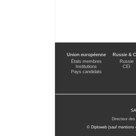
Union européenne
Russie & C
États membres
Russie
Institutions
CEI
Pays candidats
SA
Directeur des 
© Diploweb (sauf mentions c