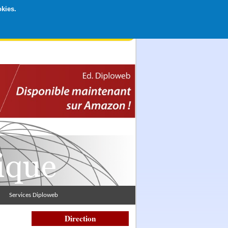
okies.
rticipation libre par CB ou Paypal, Merci !
Services Diploweb
Direction