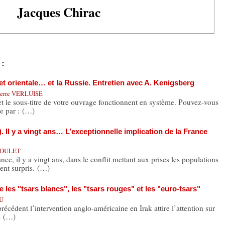
Jacques Chirac
 :
et orientale… et la Russie. Entretien avec A. Kenigsberg
ierre VERLUISE
re et le sous-titre de votre ouvrage fonctionnent en système. Pouvez-vous
e par : (…)
 Il y a vingt ans… L’exceptionnelle implication de la France
 SOULET
e, il y a vingt ans, dans le conflit mettant aux prises les populations
ent surpris. (…)
 les "tsars blancs", les "tsars rouges" et les "euro-tsars"
AU
cédent l’intervention anglo-américaine en Irak attire l’attention sur
ts (…)