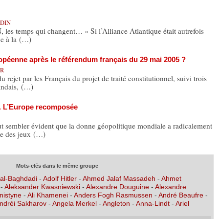
NDIN
 les temps qui changent… « Si l’Alliance Atlantique était autrefois
e à la (…)
opéenne après le référendum français du 29 mai 2005 ?
ER
ejet par les Français du projet de traité constitutionnel, suivi trois
andais, (…)
r. L’Europe recomposée
eut sembler évident que la donne géopolitique mondiale a radicalement
e des jeux (…)
Mots-clés dans le même groupe
 al-Baghdadi
-
Adolf Hitler
-
Ahmed Jalaf Massadeh
-
Ahmet
-
Aleksander Kwasniewski
-
Alexandre Douguine
-
Alexandre
nistyne
-
Ali Khamenei
-
Anders Fogh Rasmussen
-
André Beaufre
-
ndréi Sakharov
-
Angela Merkel
-
Angleton
-
Anna-Lindt
-
Ariel