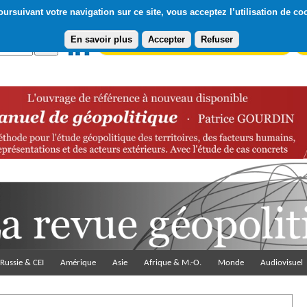
ursuivant votre navigation sur ce site, vous acceptez l’utilisation de co
En savoir plus
Accepter
Refuser
Abonnement gratuit à la Lettre du Diploweb
Pa
Russie & CEI
Amérique
Asie
Afrique & M.-O.
Monde
Audiovisuel