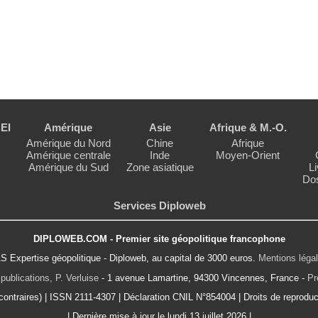
EI
Amérique
Asie
Afrique & M.-O.
Amérique du Nord
Chine
Afrique
Amérique centrale
Inde
Moyen-Orient
Amérique du Sud
Zone asiatique
Li
Dos
Services Diploweb
DIPLOWEB.COM - Premier site géopolitique francophone
S Expertise géopolitique - Diploweb, au capital de 3000 euros.
Mentions léga
publications, P. Verluise
- 1 avenue Lamartine, 94300 Vincennes, France -
Pr
ontraires) | ISSN 2111-4307 | Déclaration CNIL N°854004 | Droits de reproduct
| Dernière mise à jour le lundi 13 juillet 2026 |