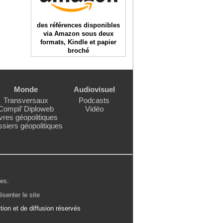
des références disponibles
via Amazon sous deux
formats, Kindle et papier
broché
Monde
Audiovisuel
Transversaux
Podcasts
Compil’ Diploweb
Vidéo
vres géopolitiques
siers géopolitiques
les
.
ésenter le site
ion et de diffusion réservés