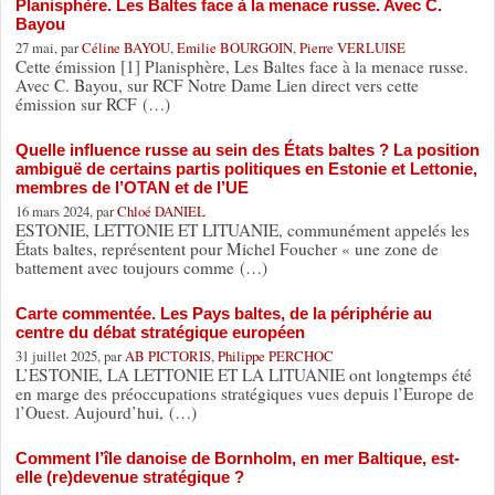
Planisphère. Les Baltes face à la menace russe. Avec C.
Bayou
27 mai, par
Céline BAYOU
,
Emilie BOURGOIN
,
Pierre VERLUISE
Cette émission [1] Planisphère, Les Baltes face à la menace russe.
Avec C. Bayou, sur RCF Notre Dame Lien direct vers cette
émission sur RCF (…)
Quelle influence russe au sein des États baltes ? La position
ambiguë de certains partis politiques en Estonie et Lettonie,
membres de l’OTAN et de l’UE
16 mars 2024, par
Chloé DANIEL
ESTONIE, LETTONIE ET LITUANIE, communément appelés les
États baltes, représentent pour Michel Foucher « une zone de
battement avec toujours comme (…)
Carte commentée. Les Pays baltes, de la périphérie au
centre du débat stratégique européen
31 juillet 2025, par
AB PICTORIS
,
Philippe PERCHOC
L’ESTONIE, LA LETTONIE ET LA LITUANIE ont longtemps été
en marge des préoccupations stratégiques vues depuis l’Europe de
l’Ouest. Aujourd’hui, (…)
Comment l’île danoise de Bornholm, en mer Baltique, est-
elle (re)devenue stratégique ?