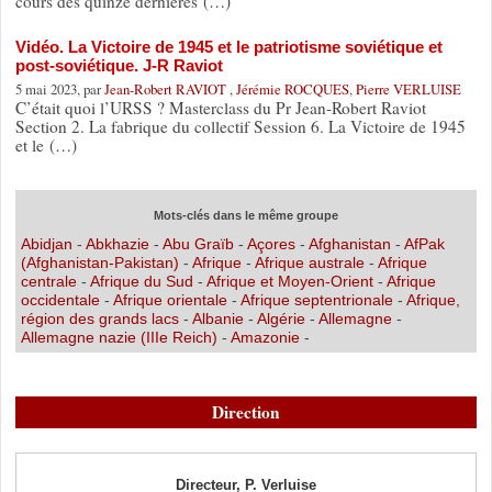
cours des quinze dernières (…)
Vidéo. La Victoire de 1945 et le patriotisme soviétique et
post-soviétique. J-R Raviot
5 mai 2023, par
Jean-Robert RAVIOT
,
Jérémie ROCQUES
,
Pierre VERLUISE
C’était quoi l’URSS ? Masterclass du Pr Jean-Robert Raviot
Section 2. La fabrique du collectif Session 6. La Victoire de 1945
et le (…)
Mots-clés dans le même groupe
Abidjan
-
Abkhazie
-
Abu Graïb
-
Açores
-
Afghanistan
-
AfPak
(Afghanistan-Pakistan)
-
Afrique
-
Afrique australe
-
Afrique
centrale
-
Afrique du Sud
-
Afrique et Moyen-Orient
-
Afrique
occidentale
-
Afrique orientale
-
Afrique septentrionale
-
Afrique,
région des grands lacs
-
Albanie
-
Algérie
-
Allemagne
-
Allemagne nazie (IIIe Reich)
-
Amazonie
-
Direction
Directeur, P. Verluise