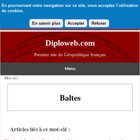
En poursuivant votre navigation sur ce site, vous acceptez l’utilisation
de cookies.
En savoir plus
Accepter
Refuser
Diploweb.com
Premier site de Géopolitique français
Menu
Mot-clé :
Baltes
Articles liés à ce mot-clé :