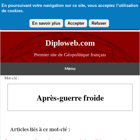
En poursuivant votre navigation sur ce site, vous acceptez l’utilisation
de cookies.
En savoir plus
Accepter
Refuser
Diploweb.com
Premier site de Géopolitique français
Menu
Mot-clé :
Après-guerre froide
Articles liés à ce mot-clé :