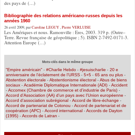
des pays de (…)
Bibliographie des relations américano-russes depuis les
années 1960
26 avril 2009, par
Caroline LEGUY
,
Pierre VERLUISE
Les Amériques et nous. Ramonville : Eres, 2003. 319 p. (Outre–
Terre. Revue française de géopolitique ; 5). ISBN 2-7492-0171-3.
Attention Europe (…)
Mots-clés dans le même groupe
"Empire américain"
-
#Charlie Hebdo
-
#jesuischarlie
-
20 e
anniversaire de l’éclatement de l’URSS
-
5+5
-
65 ans ou plus
-
Abstention électorale
-
Abstentionisme électoral
-
Abus de biens
sociaux
-
Académie Diplomatique Internationale (ADI)
-
Accident
-
Accomex (Chambre de commerce et d’industrie de Paris)
-
Accord d’Association (AA) d’un pays avec l’Union européenne
-
Accord d’association subrégional
-
Accord de libre-échange
-
Accord de partenariat de Cotonou
-
Accord de partenariat et de
coopération (APC)
-
Accord international
-
Accords de Dayton
(1995)
-
Accords de Latran
-