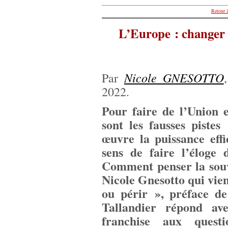
Retour à
L’Europe : changer o
Nicole GNESOTTO
Par
2022.
Pour faire de l’Union 
sont les fausses pist
œuvre la puissance eff
sens de faire l’éloge
Comment penser la souv
Nicole Gnesotto qui vie
ou périr », préface de 
Tallandier répond av
franchise aux quest