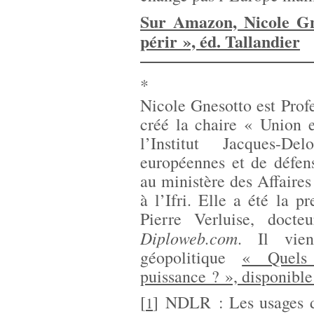
Sur Amazon, Nicole Gn
périr », éd. Tallandier
*
Nicole Gnesotto est Pro
créé la chaire « Union 
l’Institut Jacques-De
européennes et de défens
au ministère des Affaires
à l’Ifri. Elle a été la
Pierre Verluise, docte
Diploweb.com
. Il vie
géopolitique
« Quels
puissance ? », disponibl
[
]
NDLR : Les usages de
1