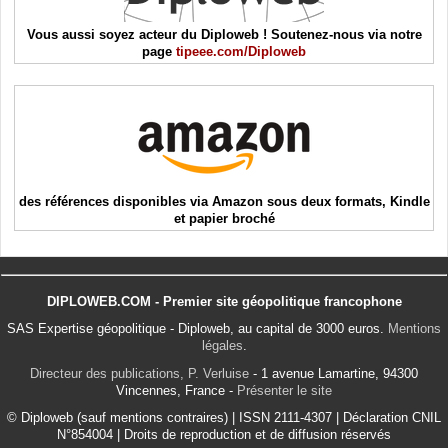
Vous aussi soyez acteur du Diploweb ! Soutenez-nous via notre
page
tipeee.com/Diploweb
des références disponibles via Amazon sous deux formats, Kindle
et papier broché
DIPLOWEB.COM - Premier site géopolitique francophone
SAS Expertise géopolitique - Diploweb, au capital de 3000 euros.
Mentions
légales
.
Directeur des publications, P. Verluise
- 1 avenue Lamartine, 94300
Vincennes, France -
Présenter le site
© Diploweb (sauf mentions contraires) | ISSN 2111-4307 | Déclaration CNIL
N°854004 | Droits de reproduction et de diffusion réservés