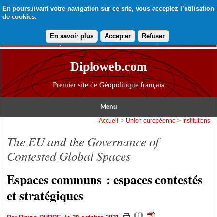
En poursuivant votre navigation sur ce site, vous acceptez l’utilisation
de cookies.
En savoir plus
Accepter
Refuser
Diploweb.com
Premier site de Géopolitique français
Menu
Accueil
>
Union européenne
>
Institutions
The EU and the Governance of
Contested Global Spaces
Espaces communs : espaces contestés
et stratégiques