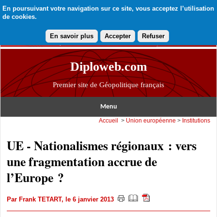
En poursuivant votre navigation sur ce site, vous acceptez l’utilisation
de cookies.
En savoir plus
Accepter
Refuser
Diploweb.com
Premier site de Géopolitique français
Menu
Accueil
>
Union européenne
>
Institutions
UE - Nationalismes régionaux : vers
une fragmentation accrue de
l’Europe ?
Par
Frank TETART
, le 6 janvier 2013