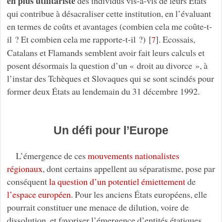
en plus utilitariste
des individus vis-à-vis de leurs États
qui contribue à désacraliser cette institution, en l’évaluant
en termes de coûts et avantages (combien cela me coûte-t-
il ? Et combien cela me rapporte-t-il ?)
[
]
. Ecossais,
7
Catalans et Flamands semblent avoir fait leurs calculs et
posent désormais la question d’un « droit au divorce », à
l’instar des Tchèques et Slovaques qui se sont scindés pour
former deux États au lendemain du 31 décembre 1992.
Un défi pour l’Europe
L’émergence de ces
mouvements nationalistes
régionaux
, dont certains appellent au séparatisme, pose par
conséquent
la question d’un potentiel émiettement
de
l’espace européen
. Pour les anciens États européens, elle
pourrait constituer une menace de dilution, voire de
dissolution, et favoriser l’émergence d’entités étatiques