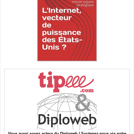
Vous aussi soyez acteur du Diploweb ! Soutenez-nous via notre