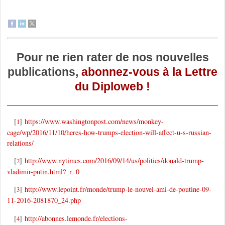
Pour ne rien rater de nos nouvelles
publications,
abonnez-vous à la Lettre
du Diploweb !
[
]
https://www.washingtonpost.com/news/monkey-
1
cage/wp/2016/11/10/heres-how-trumps-election-will-affect-u-s-russian-
relations/
[
]
http://www.nytimes.com/2016/09/14/us/politics/donald-trump-
2
vladimir-putin.html?_r=0
[
]
http://www.lepoint.fr/monde/trump-le-nouvel-ami-de-poutine-09-
3
11-2016-2081870_24.php
[
]
http://abonnes.lemonde.fr/elections-
4