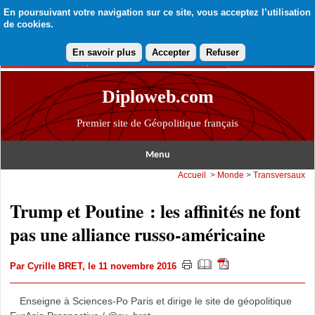
En poursuivant votre navigation sur ce site, vous acceptez l’utilisation
de cookies.
En savoir plus
Accepter
Refuser
Diploweb.com
Premier site de Géopolitique français
Menu
Accueil
>
Monde
>
Transversaux
Trump et Poutine : les affinités ne font
pas une alliance russo-américaine
Par
Cyrille BRET
, le 11 novembre 2016
Enseigne à Sciences-Po Paris et dirige le site de géopolitique