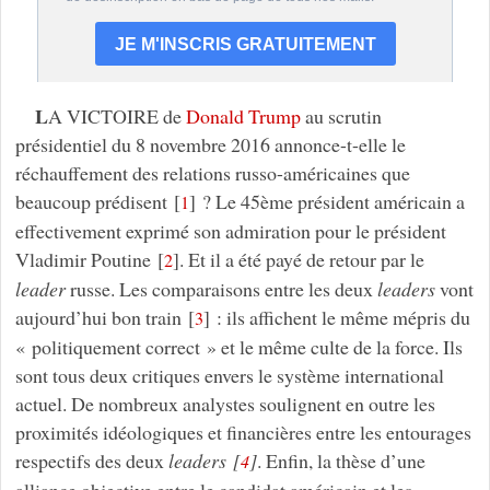
L
A VICTOIRE de
Donald Trump
au scrutin
présidentiel du 8 novembre 2016 annonce-t-elle le
réchauffement des relations russo-américaines que
beaucoup prédisent
[
]
? Le 45ème président américain a
1
effectivement exprimé son admiration pour le président
Vladimir Poutine
[
]
. Et il a été payé de retour par le
2
leader
russe. Les comparaisons entre les deux
leaders
vont
aujourd’hui bon train
[
]
: ils affichent le même mépris du
3
« politiquement correct » et le même culte de la force. Ils
sont tous deux critiques envers le système international
actuel. De nombreux analystes soulignent en outre les
proximités idéologiques et financières entre les entourages
respectifs des deux
leaders
[
]
. Enfin, la thèse d’une
4
alliance objective entre le candidat américain et les