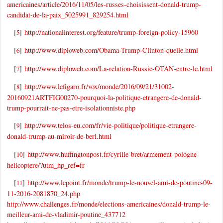
americaines/article/2016/11/05/les-russes-choisissent-donald-trump-
candidat-de-la-paix_5025991_829254.html
[
]
http://nationalinterest.org/feature/trump-foreign-policy-15960
5
[
]
http://www.diploweb.com/Obama-Trump-Clinton-quelle.html
6
[
]
http://www.diploweb.com/La-relation-Russie-OTAN-entre-le.html
7
[
]
http://www.lefigaro.fr/vox/monde/2016/09/21/31002-
8
20160921ARTFIG00270-pourquoi-la-politique-etrangere-de-donald-
trump-pourrait-ne-pas-etre-isolationniste.php
[
]
http://www.telos-eu.com/fr/vie-politique/politique-etrangere-
9
donald-trump-au-miroir-de-berl.html
[
]
http://www.huffingtonpost.fr/cyrille-bret/armement-pologne-
10
helicoptere/?utm_hp_ref=fr-
[
]
http://www.lepoint.fr/monde/trump-le-nouvel-ami-de-poutine-09-
11
11-2016-2081870_24.php
http://www.challenges.fr/monde/elections-americaines/donald-trump-le-
meilleur-ami-de-vladimir-poutine_437712