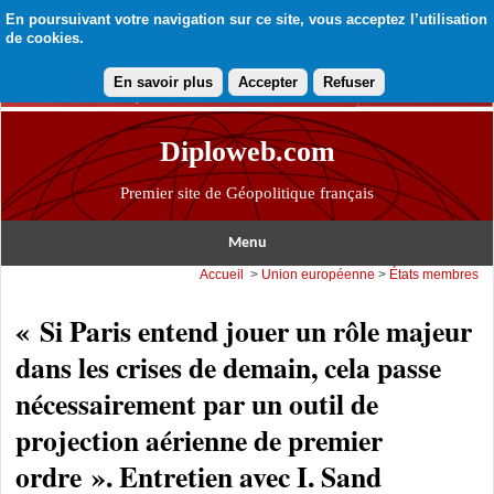
En poursuivant votre navigation sur ce site, vous acceptez l’utilisation
de cookies.
En savoir plus
Accepter
Refuser
Diploweb.com
Premier site de Géopolitique français
Menu
Accueil
>
Union européenne
>
États membres
« Si Paris entend jouer un rôle majeur
dans les crises de demain, cela passe
nécessairement par un outil de
projection aérienne de premier
ordre ». Entretien avec I. Sand