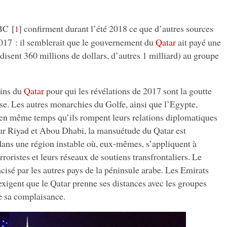
BBC
[
]
confirment durant l’été 2018 ce que d’autres sources
1
017 : il semblerait que le gouvernement du
Qatar
ait payé une
 disent 360 millions de dollars, d’autres 1 milliard) au groupe
sins du
Qatar
pour qui les révélations de 2017 sont la goutte
ase. Les autres monarchies du Golfe, ainsi que l’Egypte,
 en même temps qu’ils rompent leurs relations diplomatiques
ur Riyad et Abou Dhabi, la mansuétude du Qatar est
dans une région instable où, eux-mêmes, s’appliquent à
roristes et leurs réseaux de soutiens transfrontaliers. Le
acisé par les autres pays de la péninsule arabe. Les Emirats
 exigent que le Qatar prenne ses distances avec les groupes
e sa complaisance.