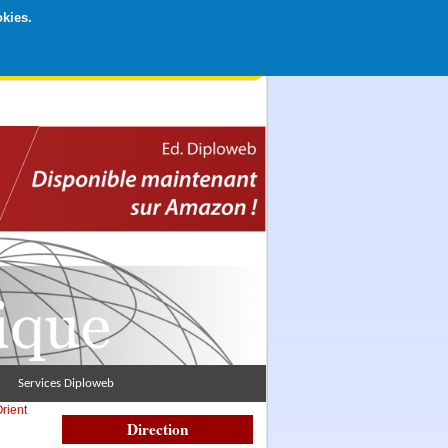
okies.
rticipation libre par CB ou Paypal, Merci !
Services Diploweb
rient
Direction