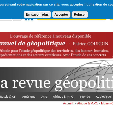
ursuivant votre navigation sur ce site, vous acceptez l’utilisation de co
En savoir plus
Accepter
Refuser
Abonnement gratuit à la Lettre du Diploweb
Pa
Russie & CEI
Amérique
Asie
Afrique & M.-O.
Monde
Audiovisuel
Accueil
>
Afrique & M.-O.
>
Moyen-O