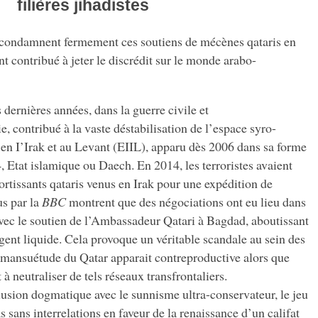
filières jihadistes
condamnent fermement ces soutiens de mécènes qataris en
 contribué à jeter le discrédit sur le monde arabo-
dernières années, dans la guerre civile et
, contribué à la vaste déstabilisation de l’espace syro-
e en I’Irak et au Levant (EIIL), apparu dès 2006 dans sa forme
, Etat islamique ou Daech. En 2014, les terroristes avaient
ortissants qataris venus en Irak pour une expédition de
s par la
BBC
montrent que des négociations ont eu lieu dans
ec le soutien de l’Ambassadeur Qatari à Bagdad, aboutissant
rgent liquide. Cela provoque un véritable scandale au sein des
la mansuétude du Qatar apparait contreproductive alors que
 neutraliser de tels réseaux transfrontaliers.
llusion dogmatique avec le sunnisme ultra-conservateur, le jeu
s sans interrelations en faveur de la renaissance d’un califat