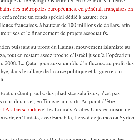
 politique de lobbying tous azimuts, en faveur du salafisme,
urbains des métropoles européennes, en général, françaises en
r créa même un fonds spécial dédié à assurer des
ieues françaises, à hauteur de 100 millions de dollars, afin
ntreprises et le financement de projets associatifs.
utien puissant au profit du Hamas, mouvement islamiste au
a, tout en restant assez proche d’Israël jusqu’à l’opération
re 2008.
Le Qatar joua aussi un rôle d’influence au profit des
e, dans le sillage de la crise politique et la guerre qui
fi.
out en étant proche des jihadistes salafistes, n’est pas
es musulmans et, en Tunisie, au parti. Au point d’être
ar
l’Arabie saoudite
et les Emirats Arabes Unis, en raison de
ouvoir, en Tunisie, avec Ennahda, l’envoi de jeunes en Syrien
 alors fustigée par Abu Dhabi comme par l’ensemble des