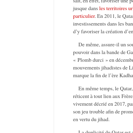
sait, en effet, favoriser une
jusque dans
les territoires 
particulier
. En 2011, le Qata
investissements dans les banl
d’y favoriser la création d’e
De même, assure-il un so
pouvoir dans la bande de Gaz
« Plomb durci » en décemb
mouvements jihadistes de Liby
marque la fin de l’ère Kadha
En même temps, le Qatar, t
réticent à tout lien aux Frèr
vivement décrié en 2017, p
son jeu trouble afin de prom
en vertu du jihad.
La duplicité du Qatar est