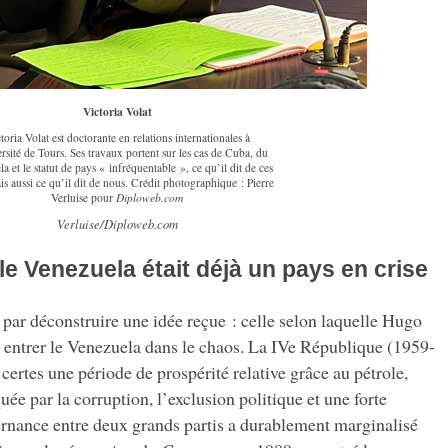
Victoria Volat
toria Volat est doctorante en relations internationales à
rsité de Tours. Ses travaux portent sur les cas de Cuba, du
a et le statut de pays « infréquentable », ce qu’il dit de ces
is aussi ce qu’il dit de nous. Crédit photographique : Pierre
Verluise pour
Diploweb.com
Verluise/Diploweb.com
le Venezuela était déjà un pays en crise
ar déconstruire une idée reçue : celle selon laquelle Hugo
ait entrer le Venezuela dans le chaos. La IVe République (1959-
 certes une période de prospérité relative grâce au pétrole,
ée par la corruption, l’exclusion politique et une forte
ernance entre deux grands partis a durablement marginalisé