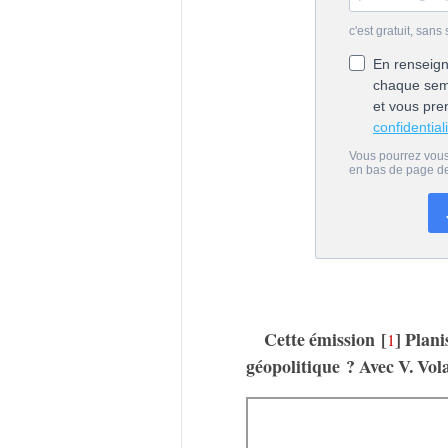
Cette émission
[
]
Plani
1
géopolitique ? Avec V. Vo