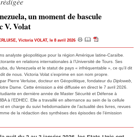
 rédigée
enezuela, un moment de bascule
c V. Volat
VERLUISE
,
Victoria VOLAT
, le 8 avril 2026
ans analyste géopolitique pour la région Amérique latine-Caraïbe.
ctorante en relations internationales à l’Université de Tours. Ses
uba, du Venezuela et le statut de pays « infréquentable », ce qu’il dit
 dit de nous. Victoria Volat s’exprime en son nom propre.
 par Pierre Verluise, docteur en Géopolitique, fondateur du
Diploweb
,
otre Dame. Cette émission a été diffusée en direct le 7 avril 2026.
étudiante en dernière année de Master Sécurité et Défense à
BBA à l’EDHEC. Elle a travaillé en alternance au sein de la cellule
st en charge du suivi hebdomadaire de l’actualité des livres, revues
omme de la rédaction des synthèses des épisodes de l’émission
a nuit du 2 au 3 janvier 2026, les Etats-Unis ont