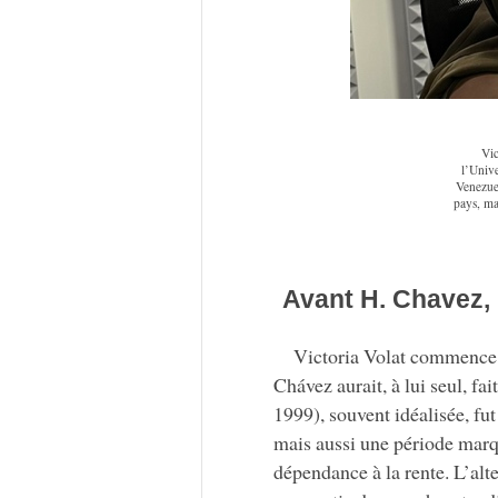
Vic
l’Unive
Venezuel
pays, ma
Avant H. Chavez, 
Victoria Volat commence p
Chávez aurait, à lui seul, f
1999), souvent idéalisée, fut
mais aussi une période marqu
dépendance à la rente. L’alt