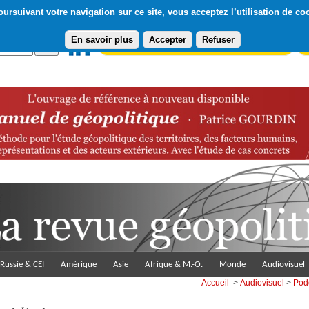
ursuivant votre navigation sur ce site, vous acceptez l’utilisation de co
En savoir plus
Accepter
Refuser
Abonnement gratuit à la Lettre du Diploweb
Pa
Russie & CEI
Amérique
Asie
Afrique & M.-O.
Monde
Audiovisuel
Accueil
>
Audiovisuel
>
Pod