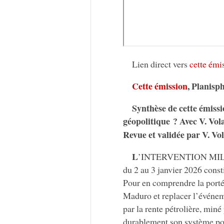
Lien direct vers
cette émi
Cette émission
, Planisp
Synthèse de cette émiss
géopolitique ? Avec V. Vo
Revue et validée par V. Vo
L
’INTERVENTION MILITAI
du 2 au 3 janvier 2026 const
Pour en comprendre la portée
Maduro et replacer l’événeme
par la rente pétrolière, miné
durablement son système pol