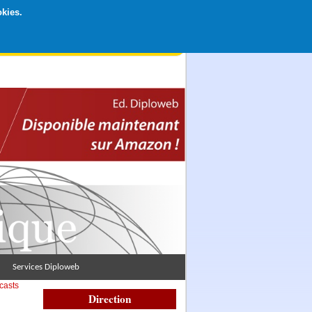
okies.
rticipation libre par CB ou Paypal, Merci !
Services Diploweb
casts
Direction