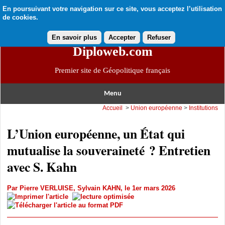
En poursuivant votre navigation sur ce site, vous acceptez l’utilisation
de cookies.
En savoir plus
Accepter
Refuser
Diploweb.com
Premier site de Géopolitique français
Menu
Accueil
>
Union européenne
>
Institutions
L’Union européenne, un État qui
mutualise la souveraineté ? Entretien
avec S. Kahn
Par
Pierre VERLUISE
,
Sylvain KAHN
, le 1er mars 2026