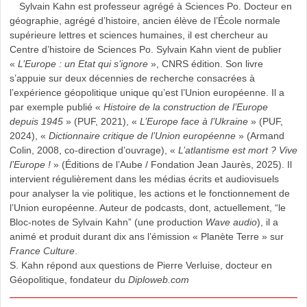
Sylvain Kahn est professeur agrégé à Sciences Po. Docteur en
géographie, agrégé d’histoire, ancien élève de l’École normale
supérieure lettres et sciences humaines, il est chercheur au
Centre d’histoire de Sciences Po. Sylvain Kahn vient de publier
«
L’Europe : un Etat qui s’ignore
», CNRS édition. Son livre
s’appuie sur deux décennies de recherche consacrées à
l’expérience géopolitique unique qu’est l’Union européenne. Il a
par exemple publié «
Histoire de la construction de l’Europe
depuis 1945
» (PUF, 2021), «
L’Europe face à l’Ukraine
» (PUF,
2024), «
Dictionnaire critique de l’Union européenne
» (Armand
Colin, 2008, co-direction d’ouvrage), «
L’atlantisme est mort ? Vive
l’Europe !
» (Éditions de l’Aube / Fondation Jean Jaurès, 2025). Il
intervient régulièrement dans les médias écrits et audiovisuels
pour analyser la vie politique, les actions et le fonctionnement de
l’Union européenne. Auteur de podcasts, dont, actuellement, “le
Bloc-notes de Sylvain Kahn” (une production
Wave audio
), il a
animé et produit durant dix ans l’émission « Planète Terre » sur
France Culture
.
S. Kahn répond aux questions de Pierre Verluise, docteur en
Géopolitique, fondateur du
Diploweb.com