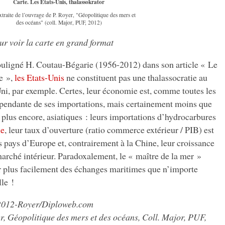
Carte. Les Etats-Unis, thalassokrator
xtraite de l’ouvrage de P. Royer, "Géopolitique des mers et
des océans" (coll. Major, PUF, 2012)
ur voir la carte en grand format
ouligné H. Coutau-Bégarie (1956-2012) dans son article « Le
ie »,
les Etats-Unis
ne constituent pas une thalassocratie au
ni, par exemple. Certes, leur économie est, comme toutes les
pendante de ses importations, mais certainement moins que
 plus encore, asiatiques : leurs importations d’hydrocarbures
e
, leur taux d’ouverture (ratio commerce extérieur / PIB) est
s pays d’Europe et, contrairement à la Chine, leur croissance
marché intérieur. Paradoxalement, le « maître de la mer »
er plus facilement des échanges maritimes que n’importe
lle !
 2012-Royer/Diploweb.com
r, Géopolitique des mers et des océans, Coll. Major, PUF,