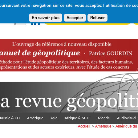
ursuivant votre navigation sur ce site, vous acceptez l’utilisation de co
En savoir plus
Accepter
Refuser
Abonnement gratuit à la Lettre du Diploweb
Pa
Russie & CEI
Amérique
Asie
Afrique & M.-O.
Monde
Audiovisuel
Accueil
>
Amérique
>
Amérique du