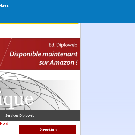
okies.
rticipation libre par CB ou Paypal, Merci !
Services Diploweb
 Nord
Direction