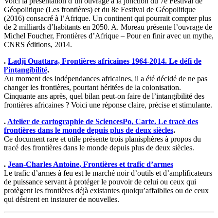
Voici la présentation d’un ouvrage à la jonction du 7e Festival de
Géopolitique (Les frontières) et du 8e Festival de Géopolitique
(2016) consacré à l’Afrique. Un continent qui pourrait compter plus
de 2 milliards d’habitants en 2050. A. Moreau présente l’ouvrage de
Michel Foucher, Frontières d’Afrique – Pour en finir avec un mythe,
CNRS éditions, 2014.
.
Ladji Ouattara, Frontières africaines 1964-2014. Le défi de
l’intangibilité
.
Au moment des indépendances africaines, il a été décidé de ne pas
changer les frontières, pourtant héritées de la colonisation.
Cinquante ans après, quel bilan peut-on faire de l’intangibilité des
frontières africaines ? Voici une réponse claire, précise et stimulante.
.
Atelier de cartographie de SciencesPo, Carte. Le tracé des
frontières dans le monde depuis plus de deux siècles
.
Ce document rare et utile présente trois planisphères à propos du
tracé des frontières dans le monde depuis plus de deux siècles.
.
Jean-Charles Antoine, Frontières et trafic d’armes
Le trafic d’armes à feu est le marché noir d’outils et d’amplificateurs
de puissance servant à protéger le pouvoir de celui ou ceux qui
protègent les frontières déjà existantes quoiqu’affaiblies ou de ceux
qui désirent en instaurer de nouvelles.