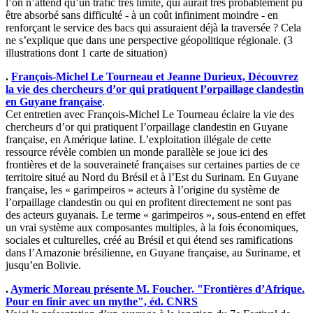
l’on n’attend qu’un trafic très limité, qui aurait très probablement pu
être absorbé sans difficulté - à un coût infiniment moindre - en
renforçant le service des bacs qui assuraient déjà la traversée ? Cela
ne s’explique que dans une perspective géopolitique régionale. (3
illustrations dont 1 carte de situation)
.
François-Michel Le Tourneau et Jeanne Durieux, Découvrez
la vie des chercheurs d’or qui pratiquent l’orpaillage clandestin
en Guyane française
.
Cet entretien avec François-Michel Le Tourneau éclaire la vie des
chercheurs d’or qui pratiquent l’orpaillage clandestin en Guyane
française, en Amérique latine. L’exploitation illégale de cette
ressource révèle combien un monde parallèle se joue ici des
frontières et de la souveraineté françaises sur certaines parties de ce
territoire situé au Nord du Brésil et à l’Est du Surinam. En Guyane
française, les « garimpeiros » acteurs à l’origine du système de
l’orpaillage clandestin ou qui en profitent directement ne sont pas
des acteurs guyanais. Le terme « garimpeiros », sous-entend en effet
un vrai système aux composantes multiples, à la fois économiques,
sociales et culturelles, créé au Brésil et qui étend ses ramifications
dans l’Amazonie brésilienne, en Guyane française, au Suriname, et
jusqu’en Bolivie.
.
Aymeric Moreau présente M. Foucher, "Frontières d’Afrique.
Pour en finir avec un mythe", éd. CNRS