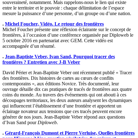
souveraineté, notamment. Mais rappelons-nous le lien qui existe
entre le territoire et le pouvoir : chaque délimitation de l’espace
mesure la puissance d’une personne, d’un groupe ou d’une nation.
.
Michel Foucher, Vidéo. Le retour des frontières
Michel Foucher présente une réflexion éclairante sur le concept de
frontières, à l’occasion d’une conférence organisée par Diploweb le
5 octobre 2016 en partenariat avec GEM. Cette vidéo est
accompagnée d’un résumé.
.
Jean-Baptiste Veber, Ivan Sand, Pourquoi tracer des
frontières ? Entretien avec J-B Veber
David Périer et Jean-Baptiste Veber ont récemment publié « Tracer
des frontières. Dix histoires de cartes au cœurs de conflits
contemporains », aux éditions Novice. Très documenté, leur
ouvrage détaille dix cas pratiques de tracés de frontières aux quatre
coins du monde. Au travers des événements qui ont abouti à ces
découpages territoriaux, les deux auteurs analysent les dynamiques
qui influencent l’établissement d’une frontière et apportent un
éclairage novateur aux tensions que ces tracés peuvent encore
générer de nos jours. Jean-Baptiste Veber répond aux questions
d’Ivan Sand pour
Diploweb
.
.
Gérard-François Dumont et Pierre Verluise, Quelles frontières