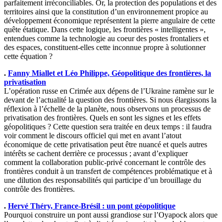
parfaitement irréconciliables. Or, la protection des populations et des
territoires ainsi que la constitution d’un environnement propice au
développement économique représentent la pierre angulaire de cette
quête étatique. Dans cette logique, les frontières « intelligentes »,
entendues comme la technologie au coeur des postes frontaliers et
des espaces, constituent-elles cette inconnue propre à solutionner
cette équation ?
.
Fanny Miallet et Léo Philippe, Géopolitique des frontières, la
privatisation
L’opération russe en Crimée aux dépens de l’Ukraine ramène sur le
devant de l’actualité la question des frontières. Si nous élargissons la
réflexion à l’échelle de la planète, nous observons un processus de
privatisation des frontières. Quels en sont les signes et les effets
géopolitiques ? Cette question sera traitée en deux temps : il faudra
voir comment le discours officiel qui met en avant l’atout
économique de cette privatisation peut être nuancé et quels autres
intérêts se cachent derrière ce processus ; avant d’expliquer
comment la collaboration public-privé concernant le contrôle des
frontières conduit à un transfert de compétences problématique et à
une dilution des responsabilités qui participe d’un brouillage du
contrôle des frontières.
.
Hervé Théry, France-Brésil : un pont géopolitique
Pourquoi construire un pont aussi grandiose sur l’Oyapock alors que