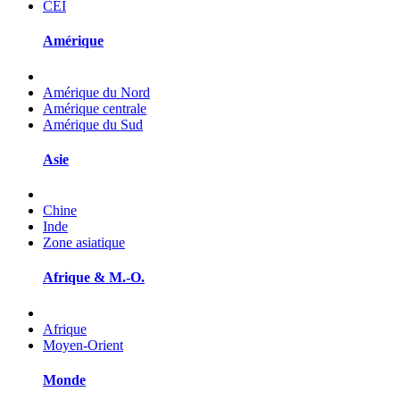
CEI
Amérique
Amérique du Nord
Amérique centrale
Amérique du Sud
Asie
Chine
Inde
Zone asiatique
Afrique & M.-O.
Afrique
Moyen-Orient
Monde