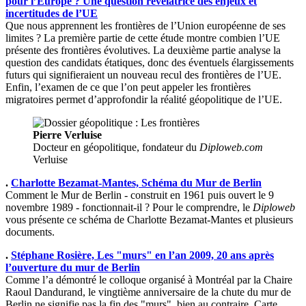
pour l’Europe ? Une question révélatrice des enjeux et
incertitudes de l’UE
Que nous apprennent les frontières de l’Union européenne de ses
limites ? La première partie de cette étude montre combien l’UE
présente des frontières évolutives. La deuxième partie analyse la
question des candidats étatiques, donc des éventuels élargissements
futurs qui signifieraient un nouveau recul des frontières de l’UE.
Enfin, l’examen de ce que l’on peut appeler les frontières
migratoires permet d’approfondir la réalité géopolitique de l’UE.
Pierre Verluise
Docteur en géopolitique, fondateur du
Diploweb.com
Verluise
.
Charlotte Bezamat-Mantes, Schéma du Mur de Berlin
Comment le Mur de Berlin - construit en 1961 puis ouvert le 9
novembre 1989 - fonctionnait-il ? Pour le comprendre, le
Diploweb
vous présente ce schéma de Charlotte Bezamat-Mantes et plusieurs
documents.
.
Stéphane Rosière, Les "murs" en l’an 2009, 20 ans après
l’ouverture du mur de Berlin
Comme l’a démontré le colloque organisé à Montréal par la Chaire
Raoul Dandurand, le vingtième anniversaire de la chute du mur de
Berlin ne signifie pas la fin des "murs", bien au contraire. Carte