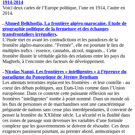
1914-2014
Voici deux cartes de l’Europe politique, l’une en 1914, l’autre en
2014.
.
Ahmed Belkhodja, La frontière algéro-marocaine. Etude de
géographie politique de la fermeture et des échanges
transfrontaliers irréguliers
.
L’étude met en avant les contradictions et les paradoxes de la
frontière algéro-marocaine. "Fermée", elle est pourtant le lieu de
multiples trafics : essence, cannabis, alcool, migrants... Cette
frontière illustre le véritable gâchis des relations entre les pays du
Maghreb, à l’encontre des facteurs de développement.
.
Nicolas Nanni, Les frontières « intelligentes » à l’épreuve du
paradigme du Panoptique de Jérémy Bentham
Les attentats terroristes replacent les frontières - et leur contrôle - au
coeur des débats politiques, aux Etats-Unis comme dans l’Union
européenne. Dans ce contexte cette puissante réflexion sur les
frontières "intelligentes" tombe à point nommé. Dans un monde où
les flux de personnes et de marchandises sont une caractéristique
prégnante de nations sans cesse plus interdépendantes, il convient de
penser la frontière du XXIième siècle. La sécurité et la fluidité dans
ces zones de passage sont devenues les variables d’une formule
complexe que les gouvernements se doivent de résoudre. Ces deux
exigences paraissent pourtant, au premier abord, antinomiques et