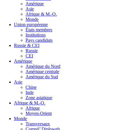
Amérique
Asie
Afrique & M.-O.
Monde
Union européenne
États membres
Institutions
Pays candidats
Russie & CEI
Russie
CEI
Amérique
Amérique du Nord
Amérique centrale
Amérique du Sud
Asie
Chine
Inde
Zone asiatique
Afrique & M.-O.
Afrique
Moyen-Orient
Monde
Transversaux
Compil’ Diploweb