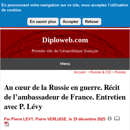
En poursuivant votre navigation sur ce site, vous acceptez l’utilisation
de cookies.
En savoir plus
Accepter
Refuser
Diploweb.com
Premier site de Géopolitique français
Menu
Accueil
>
Russie & CEI
>
Russie
Au cœur de la Russie en guerre. Récit
de l’ambassadeur de France. Entretien
avec P. Lévy
Par
Pierre LEVY
,
Pierre VERLUISE
, le 19 décembre 2025