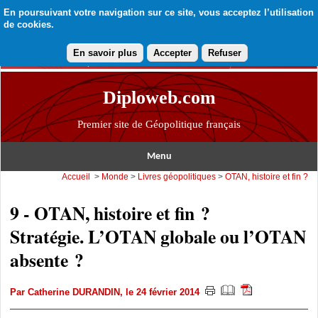
En poursuivant votre navigation sur ce site, vous acceptez l’utilisation
de cookies.
En savoir plus
Accepter
Refuser
Diploweb.com
Premier site de Géopolitique français
Menu
Accueil
>
Monde
>
Livres géopolitiques
>
OTAN, histoire et fin ?
9 - OTAN, histoire et fin ?
Stratégie. L’OTAN globale ou l’OTAN
absente ?
Par
Catherine DURANDIN
, le 24 février 2014