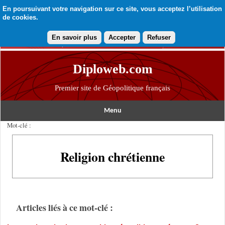
En poursuivant votre navigation sur ce site, vous acceptez l’utilisation
de cookies.
En savoir plus
Accepter
Refuser
Diploweb.com
Premier site de Géopolitique français
Menu
Mot-clé :
Religion chrétienne
Articles liés à ce mot-clé :