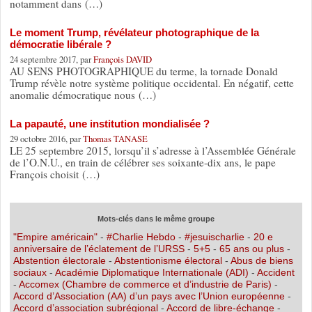
notamment dans (…)
Le moment Trump, révélateur photographique de la
démocratie libérale ?
24 septembre 2017, par
François DAVID
AU SENS PHOTOGRAPHIQUE du terme, la tornade Donald
Trump révèle notre système politique occidental. En négatif, cette
anomalie démocratique nous (…)
La papauté, une institution mondialisée ?
29 octobre 2016, par
Thomas TANASE
LE 25 septembre 2015, lorsqu’il s’adresse à l’Assemblée Générale
de l’O.N.U., en train de célébrer ses soixante-dix ans, le pape
François choisit (…)
Mots-clés dans le même groupe
"Empire américain"
-
#Charlie Hebdo
-
#jesuischarlie
-
20 e
anniversaire de l’éclatement de l’URSS
-
5+5
-
65 ans ou plus
-
Abstention électorale
-
Abstentionisme électoral
-
Abus de biens
sociaux
-
Académie Diplomatique Internationale (ADI)
-
Accident
-
Accomex (Chambre de commerce et d’industrie de Paris)
-
Accord d’Association (AA) d’un pays avec l’Union européenne
-
Accord d’association subrégional
-
Accord de libre-échange
-