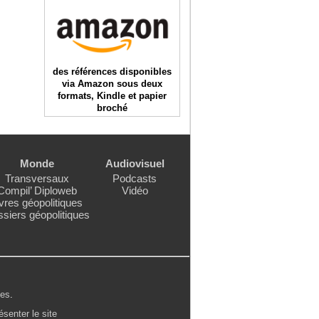
des références disponibles
via Amazon sous deux
formats, Kindle et papier
broché
Monde
Audiovisuel
Transversaux
Podcasts
Compil’ Diploweb
Vidéo
vres géopolitiques
siers géopolitiques
les
.
ésenter le site