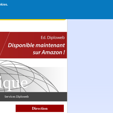
okies.
rticipation libre par CB ou Paypal, Merci !
Services Diploweb
Direction