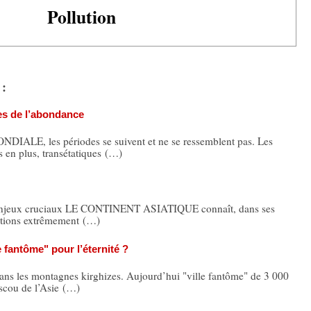
Pollution
 :
es de l’abondance
E, les périodes se suivent et ne se ressemblent pas. Les
us en plus, transétatiques (…)
d’enjeux cruciaux LE CONTINENT ASIATIQUE connaît, dans ses
rations extrêmement (…)
e fantôme" pour l’éternité ?
ans les montagnes kirghizes. Aujourd’hui "ville fantôme" de 3 000
oscou de l’Asie (…)