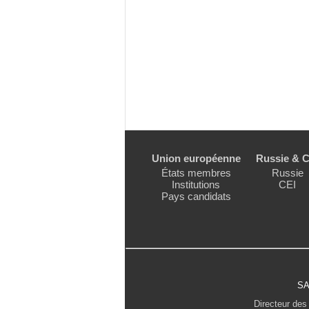
Union européenne
Russie & C
États membres
Russie
Institutions
CEI
Pays candidats
SA
Directeur des 