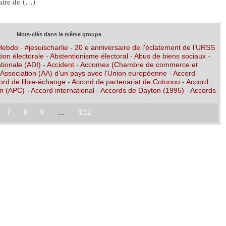
aire de (…)
Mots-clés dans le même groupe
 Hebdo
-
#jesuischarlie
-
20 e anniversaire de l’éclatement de l’URSS
ion électorale
-
Abstentionisme électoral
-
Abus de biens sociaux
-
tionale (ADI)
-
Accident
-
Accomex (Chambre de commerce et
’Association (AA) d’un pays avec l’Union européenne
-
Accord
ord de libre-échange
-
Accord de partenariat de Cotonou
-
Accord
on (APC)
-
Accord international
-
Accords de Dayton (1995)
-
Accords
7
8
9
…
102