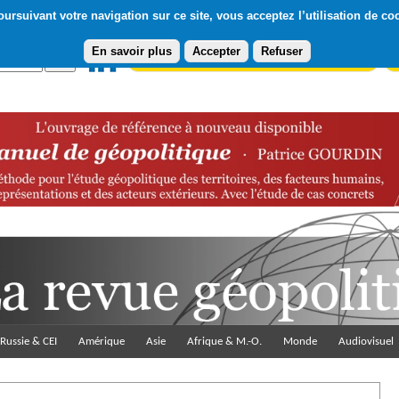
ursuivant votre navigation sur ce site, vous acceptez l’utilisation de co
En savoir plus
Accepter
Refuser
Abonnement gratuit à la Lettre du Diploweb
Pa
Russie & CEI
Amérique
Asie
Afrique & M.-O.
Monde
Audiovisuel