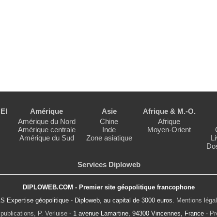
EI
Amérique
Asie
Afrique & M.-O.
Amérique du Nord
Chine
Afrique
Amérique centrale
Inde
Moyen-Orient
Amérique du Sud
Zone asiatique
Li
Dos
Services Diploweb
DIPLOWEB.COM - Premier site géopolitique francophone
S Expertise géopolitique - Diploweb, au capital de 3000 euros.
Mentions léga
publications, P. Verluise
- 1 avenue Lamartine, 94300 Vincennes, France -
Pr