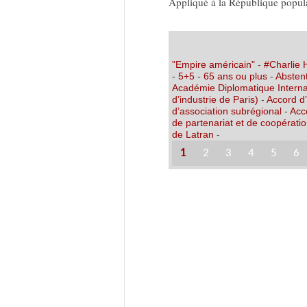
Appliqué à la République popul
"Empire américain"
-
#Charlie
-
5+5
-
65 ans ou plus
-
Abstent
Académie Diplomatique Interna
d’industrie de Paris)
-
Accord d
d’association subrégional
-
Acc
de partenariat et de coopérati
de Latran
-
1
2
3
4
5
6