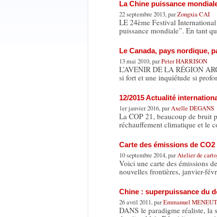
La Chine puissance mondial
22 septembre 2013, par
Zongxia CAI
LE 24ème Festival International
puissance mondiale”. En tant q
Le Canada, pays nordique, p
13 mai 2010, par
Peter HARRISON
L’AVENIR DE LA RÉGION ARCTIQU
si fort et une inquiétude si pro
12/2015 Actualité internation
1er janvier 2016, par
Axelle DEGANS
La COP 21, beaucoup de bruit po
réchauffement climatique et le c
Carte des émissions de CO2
10 septembre 2014, par
Atelier de cart
Voici une carte des émissions de
nouvelles frontières, janvier-fév
Chine : superpuissance du 
26 avril 2011, par
Emmanuel MENEU
DANS le paradigme réaliste, la su