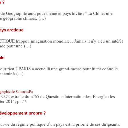
e ?
 de Géographie aura pour thème et pays invité : “La Chine, une
ue géographe chinois, (…)
ays arctique
E frappe l’imagination mondiale. . Jamais il n’y a eu un intérêt
fonde pour une (…)
ale
ur rien ? PARIS a accueilli une grand-messe pour lutter contre le
ontenir à (…)
ographie de SciencesPo
 CO2 extraite du n°65 de Questions internationales, Énergie : les
rier 2014, p. 77.
développement propre ?
T
rvie du régime politique d’un pays est la priorité de ses dirigeants.