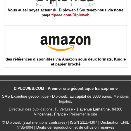
Vous aussi soyez acteur du Diploweb ! Soutenez-nous via notre
page
tipeee.com/Diploweb
des références disponibles via Amazon sous deux formats, Kindle
et papier broché
DIPLOWEB.COM - Premier site géopolitique francophone
SAS Expertise géopolitique - Diploweb, au capital de 3000 euros.
Mentions
légales
.
Directeur des publications, P. Verluise
- 1 avenue Lamartine, 94300
Vincennes, France -
Présenter le site
© Diploweb (sauf mentions contraires) | ISSN 2111-4307 | Déclaration CNIL
N°854004 | Droits de reproduction et de diffusion réservés