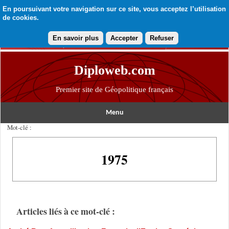
En poursuivant votre navigation sur ce site, vous acceptez l’utilisation
de cookies.
En savoir plus
Accepter
Refuser
Diploweb.com
Premier site de Géopolitique français
Menu
Mot-clé :
1975
Articles liés à ce mot-clé :