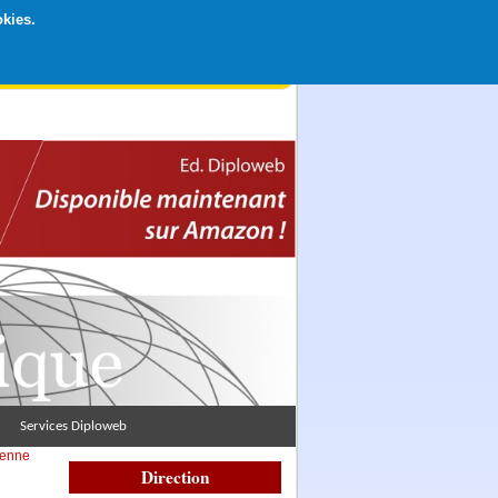
okies.
rticipation libre par CB ou Paypal, Merci !
Services Diploweb
éenne
Direction