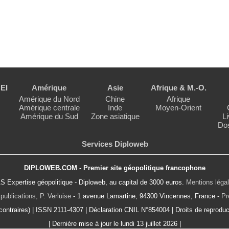
EI
Amérique
Asie
Afrique & M.-O.
Amérique du Nord
Chine
Afrique
Amérique centrale
Inde
Moyen-Orient
Amérique du Sud
Zone asiatique
Li
Dos
Services Diploweb
DIPLOWEB.COM - Premier site géopolitique francophone
S Expertise géopolitique - Diploweb, au capital de 3000 euros.
Mentions léga
publications, P. Verluise
- 1 avenue Lamartine, 94300 Vincennes, France -
Pr
ontraires) | ISSN 2111-4307 | Déclaration CNIL N°854004 | Droits de reproduct
| Dernière mise à jour le lundi 13 juillet 2026 |