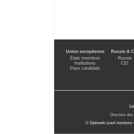
Union européenne
Russie & C
États membres
Russie
Institutions
CEI
Pays candidats
SA
Directeur des 
© Diploweb (sauf mentions c