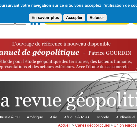
ursuivant votre navigation sur ce site, vous acceptez l’utilisation de co
En savoir plus
Accepter
Refuser
Abonnement gratuit à la Lettre du Diploweb
Pa
Russie & CEI
Amérique
Asie
Afrique & M.-O.
Monde
Audiovisuel
Accueil
>
Cartes géopolitiques
>
Union europ