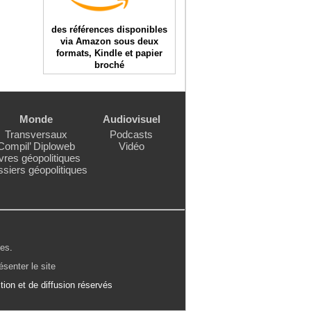
des références disponibles
via Amazon sous deux
formats, Kindle et papier
broché
Monde
Audiovisuel
Transversaux
Podcasts
Compil’ Diploweb
Vidéo
vres géopolitiques
siers géopolitiques
les
.
ésenter le site
ion et de diffusion réservés