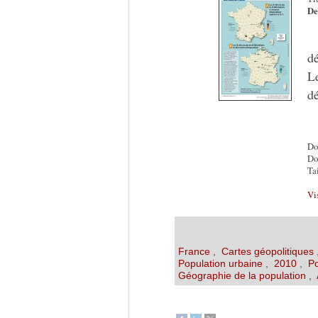
De
d
Le
d
Do
Do
Tai
Vi
France
,
Cartes géopolitiques
Population urbaine
,
2010
,
Po
Géographie de la population
,