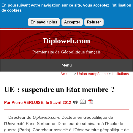
En poursuivant votre navigation sur ce site, vous acceptez l’utilisation
de cookies.
En savoir plus
Accepter
Refuser
Diploweb.com
Premier site de Géopolitique français
Menu
Accueil
>
Union européenne
>
Institutions
UE : suspendre un Etat membre ?
Par
Pierre VERLUISE
, le 8 avril 2012
Directeur du
Diploweb.com
. Docteur en Géopolitique de
l’Université Paris-Sorbonne. Directeur de séminaire à l’Ecole de
guerre (Paris). Chercheur associé à l’Observatoire géopolitique de