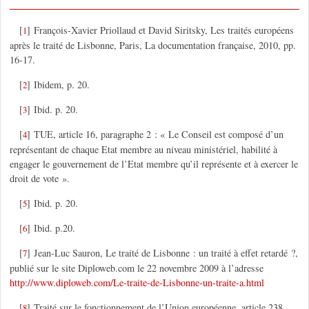
[
]
François-Xavier Priollaud et David Siritsky, Les traités européens
1
après le traité de Lisbonne, Paris, La documentation française, 2010, pp.
16-17.
[
]
Ibidem, p. 20.
2
[
]
Ibid. p. 20.
3
[
]
TUE, article 16, paragraphe 2 : « Le Conseil est composé d’un
4
représentant de chaque Etat membre au niveau ministériel, habilité à
engager le gouvernement de l’Etat membre qu’il représente et à exercer le
droit de vote ».
[
]
Ibid. p. 20.
5
[
]
Ibid. p.20.
6
[
]
Jean-Luc Sauron, Le traité de Lisbonne : un traité à effet retardé ?,
7
publié sur le site Diploweb.com le 22 novembre 2009 à l’adresse
http://www.diploweb.com/Le-traite-de-Lisbonne-un-traite-a.html
[
]
Traité sur le fonctionnement de l’Union européenne, article 238,
8