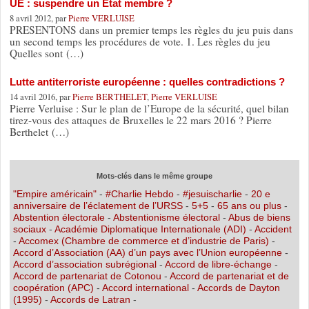
UE : suspendre un Etat membre ?
8 avril 2012, par
Pierre VERLUISE
PRESENTONS dans un premier temps les règles du jeu puis dans
un second temps les procédures de vote. 1. Les règles du jeu
Quelles sont (…)
Lutte antiterroriste européenne : quelles contradictions ?
14 avril 2016, par
Pierre BERTHELET
,
Pierre VERLUISE
Pierre Verluise : Sur le plan de l’Europe de la sécurité, quel bilan
tirez-vous des attaques de Bruxelles le 22 mars 2016 ? Pierre
Berthelet (…)
Mots-clés dans le même groupe
"Empire américain"
-
#Charlie Hebdo
-
#jesuischarlie
-
20 e
anniversaire de l’éclatement de l’URSS
-
5+5
-
65 ans ou plus
-
Abstention électorale
-
Abstentionisme électoral
-
Abus de biens
sociaux
-
Académie Diplomatique Internationale (ADI)
-
Accident
-
Accomex (Chambre de commerce et d’industrie de Paris)
-
Accord d’Association (AA) d’un pays avec l’Union européenne
-
Accord d’association subrégional
-
Accord de libre-échange
-
Accord de partenariat de Cotonou
-
Accord de partenariat et de
coopération (APC)
-
Accord international
-
Accords de Dayton
(1995)
-
Accords de Latran
-