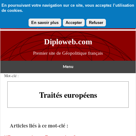
En poursuivant votre navigation sur ce site, vous acceptez l’utilisation
de cookies.
En savoir plus
Accepter
Refuser
Diploweb.com
Premier site de Géopolitique français
Menu
Mot-clé :
Traités européens
Articles liés à ce mot-clé :