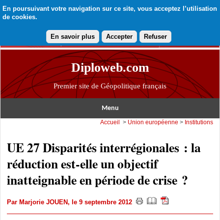
En poursuivant votre navigation sur ce site, vous acceptez l’utilisation
de cookies.
En savoir plus
Accepter
Refuser
Diploweb.com
Premier site de Géopolitique français
Menu
Accueil
>
Union européenne
>
Institutions
UE 27 Disparités interrégionales : la
réduction est-elle un objectif
inatteignable en période de crise ?
Par
Marjorie JOUEN
, le 9 septembre 2012