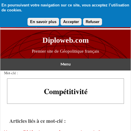
En poursuivant votre navigation sur ce site, vous acceptez l’utilisation
de cookies.
En savoir plus
Accepter
Refuser
Diploweb.com
Premier site de Géopolitique français
Menu
Mot-clé :
Compétitivité
Articles liés à ce mot-clé :