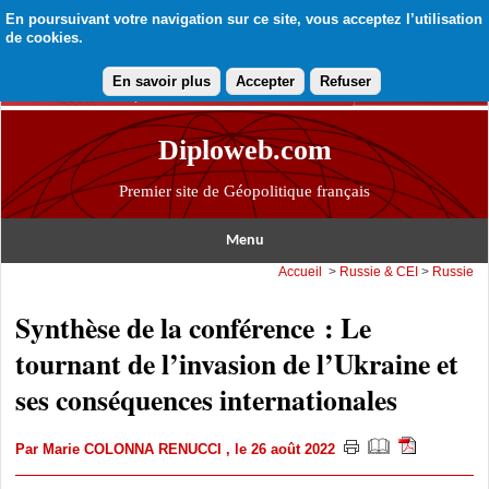
En poursuivant votre navigation sur ce site, vous acceptez l’utilisation
de cookies.
En savoir plus
Accepter
Refuser
Diploweb.com
Premier site de Géopolitique français
Menu
Accueil
>
Russie & CEI
>
Russie
Synthèse de la conférence : Le
tournant de l’invasion de l’Ukraine et
ses conséquences internationales
Par
Marie COLONNA RENUCCI
, le 26 août 2022