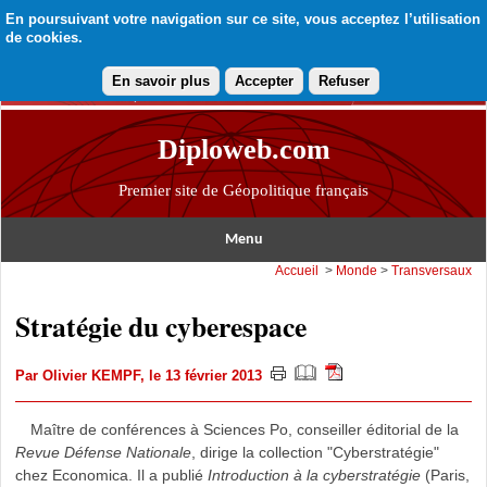
En poursuivant votre navigation sur ce site, vous acceptez l’utilisation
de cookies.
En savoir plus
Accepter
Refuser
Diploweb.com
Premier site de Géopolitique français
Menu
Accueil
>
Monde
>
Transversaux
Stratégie du cyberespace
Par
Olivier KEMPF
, le 13 février 2013
Maître de conférences à Sciences Po, conseiller éditorial de la
Revue Défense Nationale
, dirige la collection "Cyberstratégie"
chez Economica. Il a publié
Introduction à la cyberstratégie
(Paris,