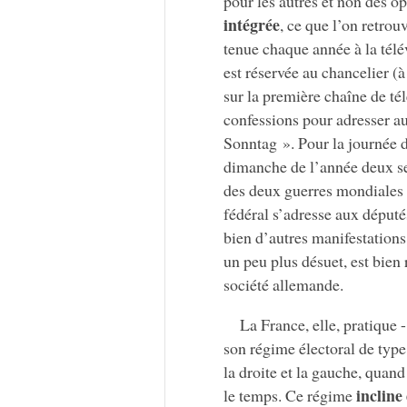
pour les autres et non des op
intégrée
, ce que l’on retrou
tenue chaque année à la télé
est réservée au chancelier (
sur la première chaîne de té
confessions pour adresser a
Sonntag ». Pour la journée d
dimanche de l’année deux se
des deux guerres mondiales e
fédéral s’adresse aux déput
bien d’autres manifestations 
un peu plus désuet, est bien
société allemande.
La France, elle, pratique 
son régime électoral de type
la droite et la gauche, quan
incline
le temps. Ce régime