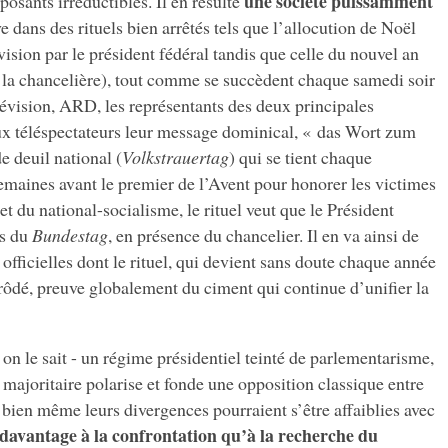
une société puissamment
posants irréductibles. Il en résulte
ve dans des rituels bien arrêtés tels que l’allocution de Noël
vision par le président fédéral tandis que celle du nouvel an
à la chancelière), tout comme se succèdent chaque samedi soir
lévision, ARD, les représentants des deux principales
ux téléspectateurs leur message dominical, « das Wort zum
e deuil national (
Volkstrauertag
) qui se tient chaque
maines avant le premier de l’Avent pour honorer les victimes
t du national-socialisme, le rituel veut que le Président
és du
Bundestag
, en présence du chancelier. Il en va ainsi de
officielles dont le rituel, qui devient sans doute chaque année
 rôdé, preuve globalement du ciment qui continue d’unifier la
- on le sait - un régime présidentiel teinté de parlementarisme,
 majoritaire polarise et fonde une opposition classique entre
d bien même leurs divergences pourraient s’être affaiblies avec
 davantage à la confrontation qu’à la recherche du