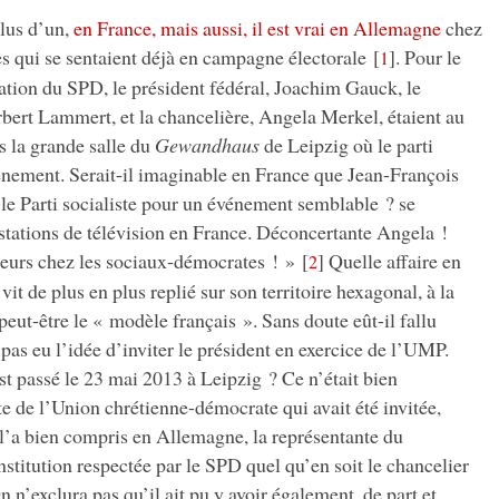
lus d’un,
en France, mais aussi, il est vrai en Allemagne
chez
 qui se sentaient déjà en campagne électorale
[
]
. Pour le
1
ation du SPD, le président fédéral, Joachim Gauck, le
rbert Lammert, et la chancelière, Angela Merkel, étaient au
s la grande salle du
Gewandhaus
de Leipzig où le parti
vénement. Serait-il imaginable en France que Jean-François
le Parti socialiste pour un événement semblable ? se
stations de télévision en France. Déconcertante Angela !
eurs chez les sociaux-démocrates ! »
[
]
Quelle affaire en
2
vit de plus en plus replié sur son territoire hexagonal, à la
peut-être le « modèle français ». Sans doute eût-il fallu
pas eu l’idée d’inviter le président en exercice de l’UMP.
est passé le 23 mai 2013 à Leipzig ? Ce n’était bien
 de l’Union chrétienne-démocrate qui avait été invitée,
’a bien compris en Allemagne, la représentante du
stitution respectée par le SPD quel qu’en soit le chancelier
On n’exclura pas qu’il ait pu y avoir également, de part et