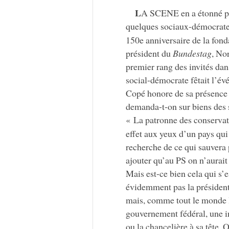
L
A SCENE en a étonné p
quelques sociaux-démocrates
150e anniversaire de la fond
président du
Bundestag
, No
premier rang des invités dan
social-démocrate fêtait l’é
Copé honore de sa présence 
demanda-t-on sur biens des 
« La patronne des conservat
effet aux yeux d’un pays qui 
recherche de ce qui sauvera 
ajouter qu’au PS on n’aurait 
Mais est-ce bien cela qui s’
évidemment pas la présidente
mais, comme tout le monde l
gouvernement fédéral, une in
ou la chancelière à sa tête. 