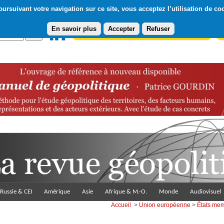
ursuivant votre navigation sur ce site, vous acceptez l’utilisation de co
En savoir plus
Accepter
Refuser
Abonnement gratuit à la Lettre du Diploweb
Pa
Russie & CEI
Amérique
Asie
Afrique & M.-O.
Monde
Audiovisuel
Accueil
>
Union européenne
>
États me