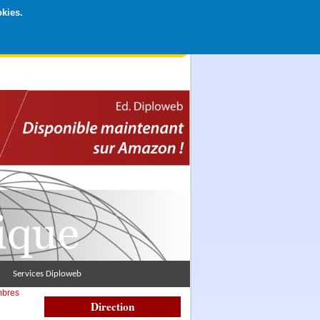
okies.
rticipation libre par CB ou Paypal, Merci !
Services Diploweb
mbres
Direction