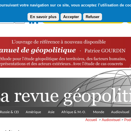
ursuivant votre navigation sur ce site, vous acceptez l’utilisation de co
En savoir plus
Accepter
Refuser
Abonnement gratuit à la Lettre du Diploweb
Pa
Russie & CEI
Amérique
Asie
Afrique & M.-O.
Monde
Audiovisuel
Accueil
>
Audiovisuel
>
Pod