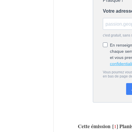
Cette émission
[
]
Planis
1