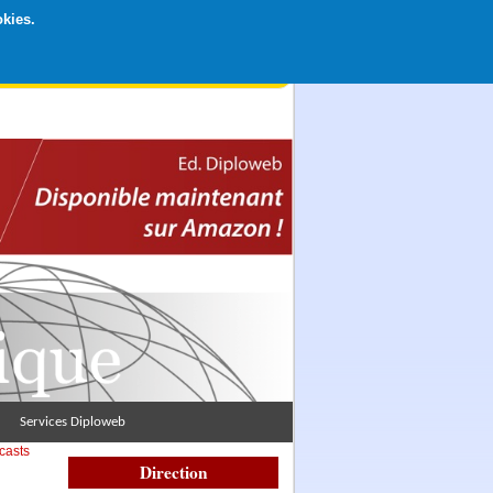
okies.
rticipation libre par CB ou Paypal, Merci !
Services Diploweb
casts
Direction