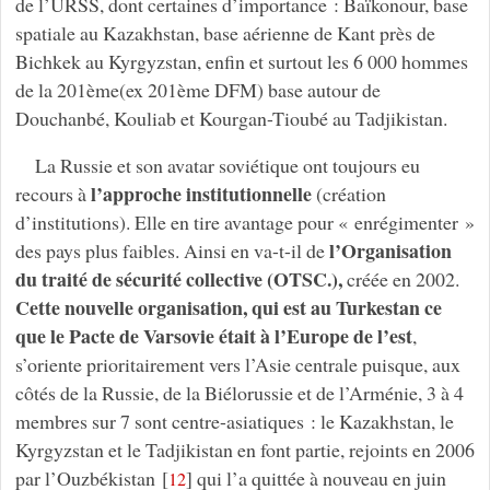
de l’URSS, dont certaines d’importance : Baïkonour, base
spatiale au Kazakhstan, base aérienne de Kant près de
Bichkek au Kyrgyzstan, enfin et surtout les 6 000 hommes
de la 201ème(ex 201ème DFM) base autour de
Douchanbé, Kouliab et Kourgan-Tioubé au Tadjikistan.
La Russie et son avatar soviétique ont toujours eu
l’approche institutionnelle
recours à
(création
d’institutions). Elle en tire avantage pour « enrégimenter »
l’Organisation
des pays plus faibles. Ainsi en va-t-il de
du traité de sécurité collective (OTSC.),
créée en 2002.
Cette nouvelle organisation, qui est au Turkestan ce
que le Pacte de Varsovie était à l’Europe de l’est
,
s’oriente prioritairement vers l’Asie centrale puisque, aux
côtés de la Russie, de la Biélorussie et de l’Arménie, 3 à 4
membres sur 7 sont centre-asiatiques : le Kazakhstan, le
Kyrgyzstan et le Tadjikistan en font partie, rejoints en 2006
par l’Ouzbékistan
[
]
qui l’a quittée à nouveau en juin
12