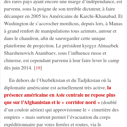
des rares pays ayant encore une marge d’indépendance, est
parvenu, sous la poigne de son terrible dictateur, à faire
décamper en 2005 les Américains de Karchi-Khanabad. Et
Washington de s’accrocher mordicus, depuis lors, à Manas
à grand renfort de manipulations tous azimuts, autour et
dans le chaudron, afin de sauvegarder cette unique
plateforme de projection. Le président kyrgyz Almazbek
Sharshenovich Atambaev, sous l’influence russe et
chinoise, est cependant parvenu à leur faire lever le camp
dès juin 2014.
[
]
19
En dehors de l’Ouzbékistan et du Tadjikistan où la
la
diplomatie américaine est actuellement très active,
présence américaine en Asie centrale ne repose plus
que sur l’Afghanistan et le « corridor nord »
(doublé
d’un couloir aérien) qui approvisionne le « cimetière des
empires » mais surtout permet l’évacuation du corps
expéditionnaire par voies ferrées et routes, via le