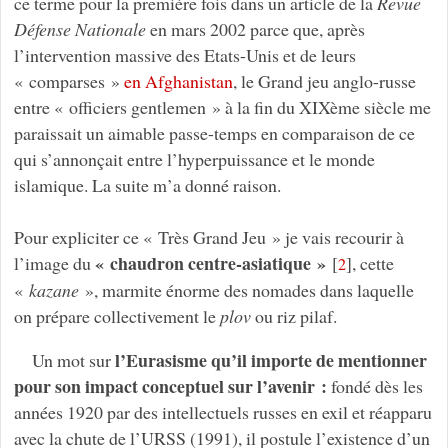
ce terme pour la première fois dans un article de la
Revue
Défense Nationale
en mars 2002 parce que, après
l’intervention massive des Etats-Unis et de leurs
« comparses »
en Afghanistan
, le Grand jeu anglo-russe
entre « officiers gentlemen » à la fin du XIXème siècle me
paraissait un aimable passe-temps en comparaison de ce
qui s’annonçait entre l’hyperpuissance et le monde
islamique. La suite m’a donné raison.
Pour expliciter ce « Très Grand Jeu » je vais recourir à
« chaudron centre-asiatique »
l’image du
[
]
, cette
2
«
kazane
», marmite énorme des nomades dans laquelle
on prépare collectivement le
plov
ou riz pilaf.
l’Eurasisme qu’il importe de mentionner
Un mot sur
pour son impact conceptuel sur l’avenir :
fondé dès les
années 1920 par des intellectuels russes en exil et réapparu
avec la chute de l’URSS (1991), il postule l’existence d’un