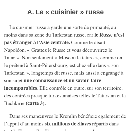
A. Le « cuisinier » russe
Le cuisinier russe a gardé une sorte de primauté, au
le Russe n’est
moins dans sa zone du Turkestan russe, car
pas étranger à l’Asie centrale.
Comme le disait
Napoléon, « Grattez le Russe et vous découvrirez le
Tatar ». Non seulement « Moscou la tatare », comme on
le prétend à Saint-Pétersbourg, est chez elle dans « son
Turkestan », longtemps dit russe, mais aussi a engrangé à
une connaissance et un savoir-faire
son sujet
incomparables
. Elle contrôle en outre, sur son territoire,
des contrées presque turkestanaises telles le Tatarstan et la
(carte 3).
Bachkirie
Dans ses manœuvres le Kremlin bénéficie également de
six millions de Slaves
l’appui d’au moins
répartis dans
tout le Touran. Ces Slaves, qu’on a pu appeler