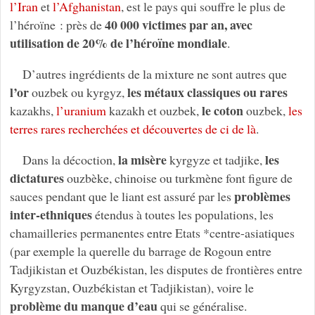
l’Iran
et
l’Afghanistan
, est le pays qui souffre le plus de
40 000 victimes par an, avec
l’héroïne : près de
utilisation de 20% de l’héroïne mondiale
.
D’autres ingrédients de la mixture ne sont autres que
l’or
les métaux classiques ou rares
ouzbek ou kyrgyz,
le coton
kazakhs,
l’uranium
kazakh et ouzbek,
ouzbek,
les
terres rares recherchées et découvertes de ci de là
.
la misère
les
Dans la décoction,
kyrgyze et tadjike,
dictatures
ouzbèke, chinoise ou turkmène font figure de
problèmes
sauces pendant que le liant est assuré par les
inter-ethniques
étendus à toutes les populations, les
chamailleries permanentes entre Etats *centre-asiatiques
(par exemple la querelle du barrage de Rogoun entre
Tadjikistan et Ouzbékistan, les disputes de frontières entre
Kyrgyzstan, Ouzbékistan et Tadjikistan), voire le
problème du manque d’eau
qui se généralise.