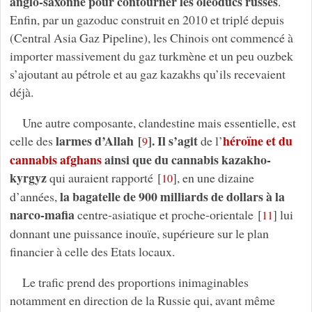
anglo-saxonne pour contourner les oléoducs russes
.
Enfin, par un gazoduc construit en 2010 et triplé depuis
(Central Asia Gaz Pipeline), les Chinois ont commencé à
importer massivement du gaz turkmène et un peu ouzbek
s’ajoutant au pétrole et au gaz kazakhs qu’ils recevaient
déjà.
Une autre composante, clandestine mais essentielle, est
larmes d’Allah
[
]
. Il s’agit
héroïne et du
celle des
de l’
9
cannabis afghans
ainsi que du cannabis kazakho-
kyrgyz
qui auraient rapporté
[
]
, en une dizaine
10
la bagatelle de 900 milliards de dollars à la
d’années,
narco-mafia
centre-asiatique et proche-orientale
[
]
lui
11
donnant une puissance inouïe, supérieure sur le plan
financier à celle des Etats locaux.
Le trafic prend des proportions inimaginables
notamment en direction de la Russie qui, avant même