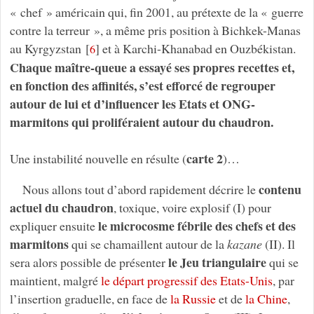
« chef » américain qui, fin 2001, au prétexte de la « guerre
contre la terreur », a même pris position à Bichkek-Manas
au Kyrgyzstan
[
]
et à Karchi-Khanabad en Ouzbékistan.
6
Chaque maître-queue a essayé ses propres recettes et,
en fonction des affinités, s’est efforcé de regrouper
autour de lui et d’influencer les Etats et ONG-
marmitons qui proliféraient autour du chaudron.
carte 2
Une instabilité nouvelle en résulte (
)…
contenu
Nous allons tout d’abord rapidement décrire le
actuel du chaudron
, toxique, voire explosif (I) pour
le microcosme fébrile des chefs et des
expliquer ensuite
marmitons
qui se chamaillent autour de la
kazane
(II). Il
le Jeu triangulaire
sera alors possible de présenter
qui se
maintient, malgré
le départ progressif des Etats-Unis
, par
l’insertion graduelle, en face de
la Russie
et de
la Chine
,