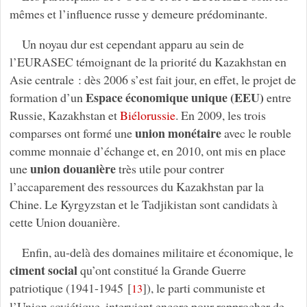
mêmes et l’influence russe y demeure prédominante.
Un noyau dur est cependant apparu au sein de
l’EURASEC témoignant de la priorité du Kazakhstan en
Asie centrale : dès 2006 s’est fait jour, en effet, le projet de
Espace économique unique (EEU)
formation d’un
entre
Russie, Kazakhstan et
Biélorussie
. En 2009, les trois
union monétaire
comparses ont formé une
avec le rouble
comme monnaie d’échange et, en 2010, ont mis en place
union douanière
une
très utile pour contrer
l’accaparement des ressources du Kazakhstan par la
Chine. Le Kyrgyzstan et le Tadjikistan sont candidats à
cette Union douanière.
Enfin, au-delà des domaines militaire et économique,
le
ciment social
qu’ont constitué la Grande Guerre
patriotique (1941-1945
[
]
), le parti communiste et
13
l’Union soviétique, intervient encore pour rapprocher de