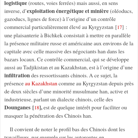
logistique
(routes, voies ferrées) mais aussi, en sens
exploitation énergétique et minière
inverse, d’
(oléoducs,
gazoducs, lignes de force)
à l’origine d’un contrôle
commercial particulièrement élevé au Kyrgyzstan
[
]
:
17
une plaisanterie à Bichkek consistait à mettre en parallèle
la présence militaire russe et américaine aux environs de la
capitale avec celle massive des négociants han dans les
bazars locaux. Ce contrôle commercial, qui se développe
aussi au Tadjikistan et au Kazakhstan, est à l’origine d’une
infiltration
des ressortissants chinois. A ce sujet, la
présence
au Kazakhstan
comme au Kyrgyzstan depuis près
de deux siècles d’une minorité musulmane han, active et
industrieuse, parlant un dialecte chinois, celle des
Dounganes
[
]
,
est de quelque intérêt pour faciliter ou
18
masquer la pénétration des Chinois han.
Il convient de noter le profil bas des Chinois dont les
travailleurs, par exemple sur les autoroutes en