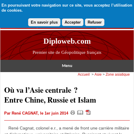
En poursuivant votre navigation sur ce site, vous acceptez l’utilisation
de cookies.
En savoir plus
Accepter
Refuser
Diploweb.com
Premier site de Géopolitique français
Menu
Accueil
>
Asie
>
Zone asiatique
Où va l’Asie centrale ?
Entre Chine, Russie et Islam
Par
René CAGNAT
, le 1er juin 2014
René Cagnat, colonel e.r., a mené de front une carrière militaire