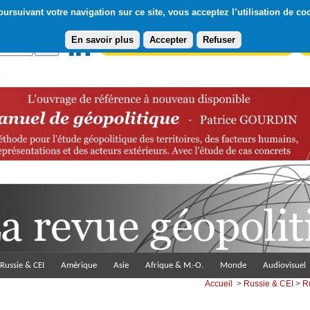
ursuivant votre navigation sur ce site, vous acceptez l’utilisation de co
En savoir plus
Accepter
Refuser
Abonnement gratuit à la Lettre du Diploweb
Pa
Russie & CEI
Amérique
Asie
Afrique & M.-O.
Monde
Audiovisuel
Accueil
>
Russie & CEI
>
R