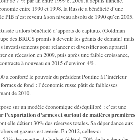
our de 7 % par an entre 1999 et 2008, a depuis flanché.
conomie entre 1990 et 1998, la Russie a bénéficié d’une
le PIB n’est revenu à son niveau absolu de 1990 qu’en 2005.
Russie a alors bénéficié d’apports de capitaux (Goldman
oupe des BRICS promis à devenir les géants de demain) mais
es investissements pour relancer et diversifier son appareil
entrer en récession en 2009, puis après une faible croissance,
 contracte à nouveau en 2015 d’environ 4%.
0 a conforté le pouvoir du président Poutine à l’intérieur
éformes de fond : l’économie russe pâtit de faiblesses
urnant de 2010.
epose sur un modèle économique déséquilibré : c’est une
r l’exportation d’armes et surtout de matières premières
ont elle détient 30% des réserves totales. Sa dépendance aux
oliers et gaziers est avérée. En 2012, celles-ci
, 52% des recettes du budget fédéral, 70% de la valeur des