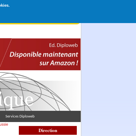
okies.
rticipation libre par CB ou Paypal, Merci !
Services Diploweb
ussie
Direction