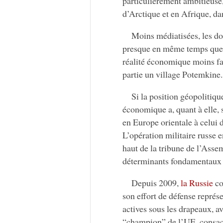
particulièrement ambitieuse
d’Arctique et en Afrique, da
Moins médiatisées, les d
presque en même temps que la
réalité économique moins fa
partie un village Potemkine.
Si la position géopolitiq
économique a, quant à elle, 
en Europe orientale à celui d
L’opération militaire russe 
haut de la tribune de l’Ass
déterminants fondamentaux 
Depuis 2009,
la Russie
co
son effort de défense représ
actives sous les drapeaux, a
“champion” de l’UE, consacre