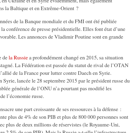
, en Ukraine et en Syrie évidemment, mais également
ns la Baltique et en Extrême-Orient ?
onnées de la Banque mondiale et du FMI ont été publiée
 conférence de presse présidentielle. Elles font état d’une
vorable. Les annonces de Vladimir Poutine sont en grande
ue de
la Russie
a profondément changé en 2015, sa situation
stagné. La Fédération est passée du statut de rival de l’OTAN
’allié de la France pour lutter contre Daech en Syrie.
en Syrie, lancée le 28 septembre 2015 par le président russe du
emblée générale de l’ONU n’a pourtant pas modifié les
de l’économie russe.
nsacre une part croissante de ses ressources à la défense :
ente plus de 4% de son PIB et plus de 800 000 personnes sont
vec plus de deux millions de réservistes (le Royaume-Uni,
 2,5% de son PIB). Mais la Russie a-t-elle l’infrastructure