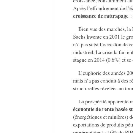
croissance, constamment aut
Après l’effondrement de l’é
croissance de rattrapage
: 
Bien vue des marchés, la 
Sachs invente en 2001 le gr
n’a pas saisi l’occasion de c
industriel. La crise la fait 
stagne en 2014 (0.6%) et se
L’euphorie des années 200
mais n’a pas conduit à des r
structurelles révélées au to
La prospérité apparente r
économie de rente basée su
(énergétiques et minières) d
exportations de produits pétr
représentaient : 16% du PIB